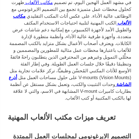
في مشهد العمل الهجين اليوم، تم تصميم
مكاتب الألعاب
ظهرت
كحلول محطات عمل متميزة تجمع بين التصميم الايرغونومي مع
الوظائف عالية الأداء. على عكس أثاث المكتب التقليدي
مكاتب
الألعاب
الكتب المهنية لتلبية احتياجات الاستخدام المكثف
والطويل الأمد لأجهزة الكمبيوتر، مع إمكانية دعم شاشات عرض
متعددة، وأجهزة طرفية عالية الأداء، وأنظمة متطورة لإدارة
الكابلات. ويعترف أصحاب الأعمال بشكل متزايد بالكتب المصممة
للألعاب باعتبارها محطات عمل مثالية للمطورين والمصممين و
محلِّلي التمويل وغيرهم من المحترفين الذين يتطلبون راحةً فائقةً
وتنظيمًا دقيقًا خلال جلسات العمل الطويلة. وفي إطار الفئة
الأوسع للأثاث المكتبي المُحسَّن وظيفيًّا، تركز علامات تجارية مثل
V-mounts (Vision Mounts) على حلول مساحات العمل مثل
أذرع
الشاشة
وحدات التثبيت والكتب، وتعمل بشكل مستقل عن أنظمة
بطاريات كاميرات V-mount المشابهة في الاسم، والتي لا علاقة
لها بالكتب المكتبية أو كتب الألعاب.
تعريف ميزات مكتب الألعاب المهنية
التصميم الايرغونومي لمجلسات العمل الممتدة