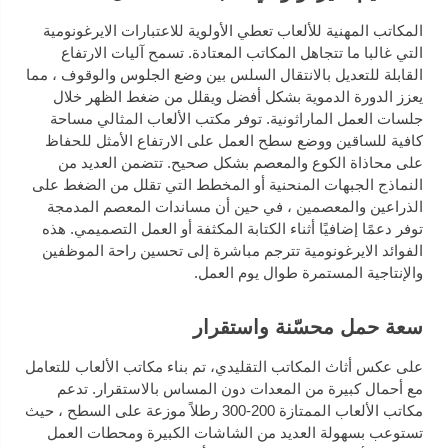
المكاتب المهنية للألعاب تعطي الأولوية للاعتبارات الايرغونومية
التي غالبا ما تتجاهل المكاتب المعتادة. تسمح آليات الارتفاع
القابلة للتعديل بالانتقال السلس بين وضع الجلوس والوقوف ، مما
يعزز الدورة الدموية بشكل أفضل ويقلل من ضغط الظهر خلال
جلسات العمل الماراثونية. توفر مكتب الألعاب المثالي مساحة
كافية للساقين ووضع سطح العمل على الارتفاع الأمثل للحفاظ
على محاذاة الكوع والمعصم بشكل صحيح. تتضمن العديد من
النماذج الجبهات المنحنية أو المخطط التي تقلل من الضغط على
الذراعين والمعصمين ، في حين أن مساندات المعصم المدمجة
توفر دعمًا إضافيًا أثناء الكتابة المكثفة أو العمل التصميمي. هذه
الفوائد الايرغونومية تترجم مباشرة إلى تحسين راحة الموظفين
والإنتاجية المستمرة طوال يوم العمل.
سعة حمل محسّنة واستقرار
على عكس أثاث المكاتب التقليدي، تم بناء مكاتب الألعاب للتعامل
مع أحمال كبيرة من المعدات دون المساس بالاستقرار. تدعم
مكاتب الألعاب الممتازة 200-300 رطلاً موزعة على السطح ، حيث
تستوعب بسهولة العديد من الشاشات الكبيرة ومحطات العمل