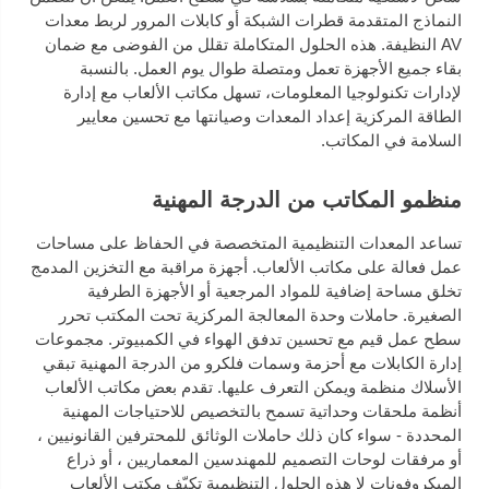
النماذج المتقدمة قطرات الشبكة أو كابلات المرور لربط معدات
AV النظيفة. هذه الحلول المتكاملة تقلل من الفوضى مع ضمان
بقاء جميع الأجهزة تعمل ومتصلة طوال يوم العمل. بالنسبة
لإدارات تكنولوجيا المعلومات، تسهل مكاتب الألعاب مع إدارة
الطاقة المركزية إعداد المعدات وصيانتها مع تحسين معايير
السلامة في المكاتب.
منظمو المكاتب من الدرجة المهنية
تساعد المعدات التنظيمية المتخصصة في الحفاظ على مساحات
عمل فعالة على مكاتب الألعاب. أجهزة مراقبة مع التخزين المدمج
تخلق مساحة إضافية للمواد المرجعية أو الأجهزة الطرفية
الصغيرة. حاملات وحدة المعالجة المركزية تحت المكتب تحرر
سطح عمل قيم مع تحسين تدفق الهواء في الكمبيوتر. مجموعات
إدارة الكابلات مع أحزمة وسمات فلكرو من الدرجة المهنية تبقي
الأسلاك منظمة ويمكن التعرف عليها. تقدم بعض مكاتب الألعاب
أنظمة ملحقات وحداتية تسمح بالتخصيص للاحتياجات المهنية
المحددة - سواء كان ذلك حاملات الوثائق للمحترفين القانونيين ،
أو مرفقات لوحات التصميم للمهندسين المعماريين ، أو ذراع
الميكروفونات لإ هذه الحلول التنظيمية تكيّف مكتب الألعاب