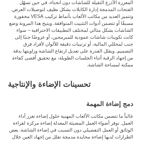
المعززة الأذرع الثقيلة للشاشات دون انحناء، في حين تسهّل
الفتحات المدمجة إدارة الكابلات بشكل نظيف لتوصيلات العرض.
وتتميز العديد من مكاتب الألعاب بأنماط تركيب VESA محفورة
مسبقًا أو تتضمن أدوات التثبيت المتوافقة. ويتيح هذا المرونة وضع
الشاشات بشكل مثالي لمختلف التطبيقات الاحترافية – سواء
كانت تكوينات شاشات عمودية للمبرمجين، أو عروضًا جنبًا إلى
جنب لمحللي المالية، أو ترتيبات دقيقة للألوان لأفراد فرق
التصميم. ويقلل القدرة على تعديل ارتفاع الشاشة وزاويتها بدقة
من إجهاد الرقبة أثناء الجلسات الطويلة، مع تحقيق أقصى كفاءة
ممكنة لمساحة الشاشة.
تحسينات الإضاءة والإنتاجية
دمج إضاءة المهمة
غالباً ما تتضمن مكاتب الألعاب المهنية حلول إضاءة تعزز أداء
العمل. توفر أضواء العمل المضيئة المعدلة إضاءة مركزة لقراءة
الوثائق أو العمل التفصيلي دون التسبب في إضاءة الشاشة. بعض
الطرازات لديها إضاءة محايدة مدمجة تقلل من إجهاد العين خلال