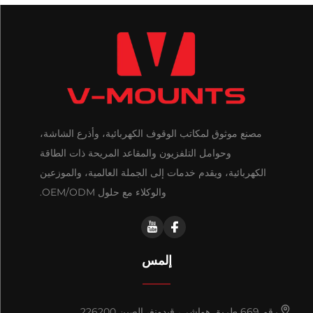
مصنع موثوق لمكاتب الوقوف الكهربائية، وأذرع الشاشة،
وحوامل التلفزيون والمقاعد المريحة ذات الطاقة
الكهربائية، ويقدم خدمات إلى الجملة العالمية، والموزعين
والوكلاء مع حلول OEM/ODM.
إلمس
رقم 669 طريق هواشي، قيدونغ، الصين 226200