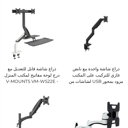
GE72
GE81RU
ذراع شاشة واحدة مع نابض
ذراع شاشة قابل للتعديل مع
غازي للتركيب على المكتب
درج لوحة مفاتيح لمكتب المنزل
مزود بمحور USB لشاشات من
- V-MOUNTS VM-WS22E
15 إلى 42 بوصة - V-
MOUNTS VM-GE71