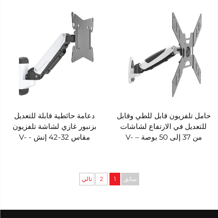
GST402
MOUNTS VM-GST411
حامل تلفزيون قابل للطي وقابل
دعامة حائطية قابلة للتعديل
للتعديل في الارتفاع لشاشات
بزنبور غازي لشاشة تلفزيون
من 37 إلى 50 بوصة – V-
مقاس 32-42 إنش - V-
MOUNTS VM-GST211
MOUNTS VM-GST401
سابق
1
2
تالي