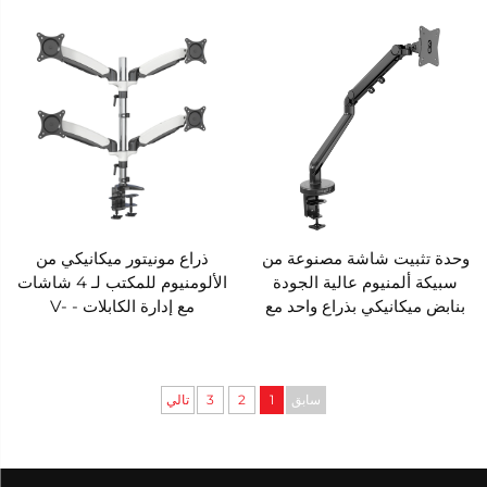
DS21U
وحدة تثبيت شاشة مصنوعة من
ذراع مونيتور ميكانيكي من
سبيكة ألمنيوم عالية الجودة
الألومنيوم للمكتب لـ 4 شاشات
بنابض ميكانيكي بذراع واحد مع
مع إدارة الكابلات - V-
إدارة لكابلات – V-MOUNTS
MOUNTS VM-DS144D
VM-DS21
سابق
1
2
3
تالي