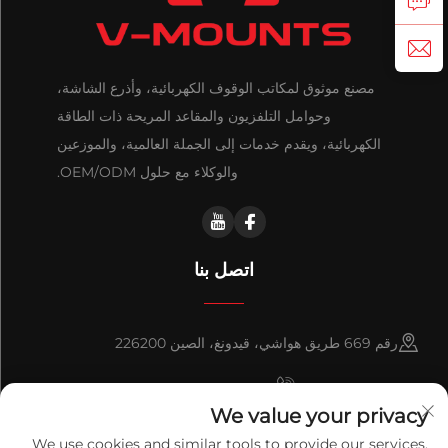
مصنع موثوق لمكاتب الوقوف الكهربائية، وأذرع الشاشة،
وحوامل التلفزيون والمقاعد المريحة ذات الطاقة
الكهربائية، ويقدم خدمات إلى الجملة العالمية، والموزعين
والوكلاء مع حلول OEM/ODM.
اتصل بنا
رقم 669 طريق هواشي، قيدونغ، الصين 226200
+86-18921656832
We value your privacy
+86 15250055262
We use cookies and similar tools to provide our services.