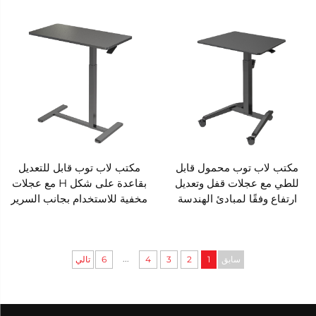
هوائي - V-MOUNTS VM-
MOUNTS VM-FDS112B
FDS112C
مكتب لاب توب محمول قابل
مكتب لاب توب قابل للتعديل
للطي مع عجلات قفل وتعديل
بقاعدة على شكل H مع عجلات
ارتفاع وفقًا لمبادئ الهندسة
مخفية للاستخدام بجانب السرير
البشرية - V-MOUNTS VM-
أو الأريكة - V-MOUNTS VM-
FDS111C
FDS112A
...
سابق
1
2
3
4
6
تالي