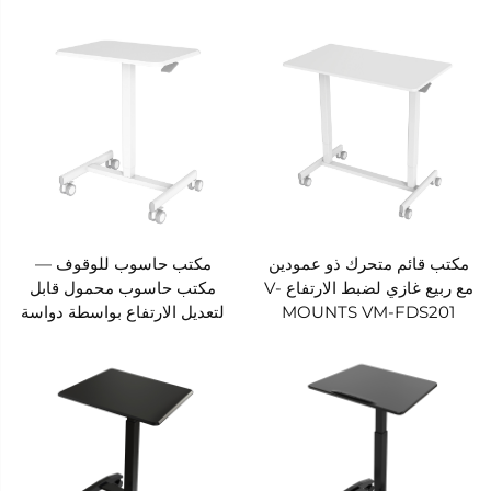
للعكس تحت المكتب VM-
HLD03
مكتب قائم متحرك ذو عمودين
مكتب حاسوب للوقوف —
مع ربيع غازي لضبط الارتفاع V-
مكتب حاسوب محمول قابل
MOUNTS VM-FDS201
لتعديل الارتفاع بواسطة دواسة
هوائية V-MOUNTS VM-
FDS166