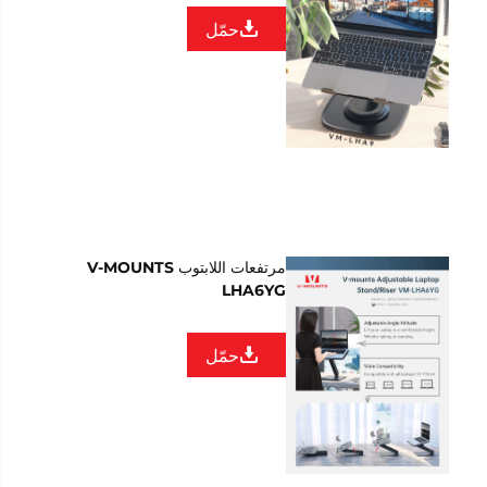
حمّل
مرتفعات اللابتوب V-MOUNTS
LHA6YG
حمّل