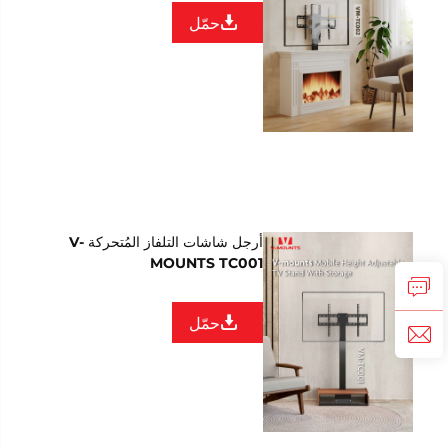
حمّل
أرجل شاشات التلفاز المُتحركة V-
MOUNTS TC001
حمّل