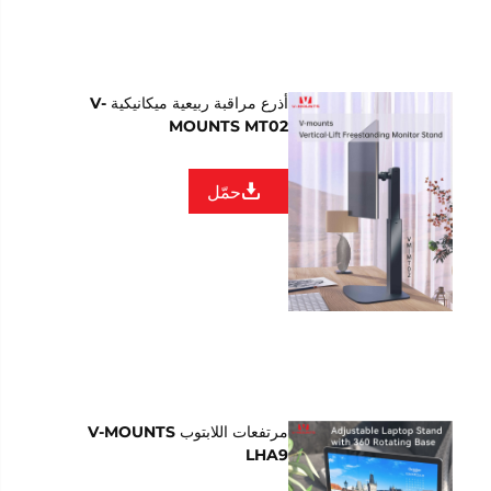
أذرع مراقبة ربيعية ميكانيكية V-
MOUNTS MT02
حمّل
مرتفعات اللابتوب V-MOUNTS
LHA9