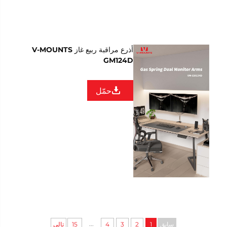
أذرع مراقبة ربيع غاز V-MOUNTS
GM124D
حمّل
...
سابق
1
2
3
4
15
تالي