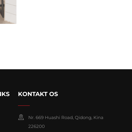
NKS
KONTAKT OS
Nr. 669 Huashi Road, Qidong, Kina
226200