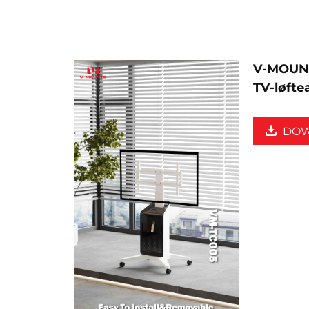
V-MOUNT
TV-løft
DO