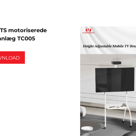
S motoriserede
eanlæg TC005
WNLOAD