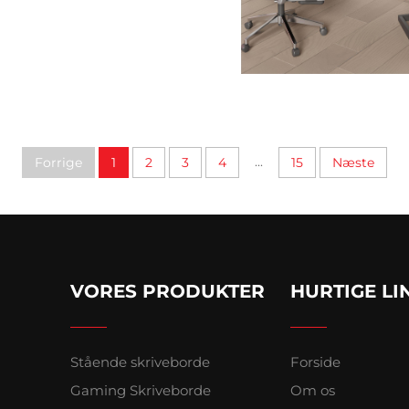
...
Forrige
1
2
3
4
15
Næste
VORES PRODUKTER
HURTIGE LI
Stående skriveborde
Forside
Gaming Skriveborde
Om os