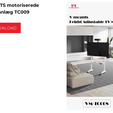
S motoriserede
eanlæg TC009
WNLOAD