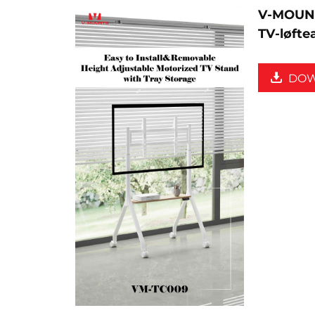
V-MOUNT
TV-løft
DO