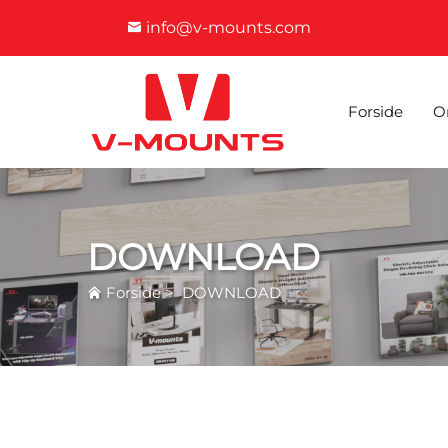
info@v-mounts.com
Forside
O
DOWNLOAD
Forside
>
DOWNLOAD