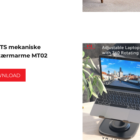
TS mekaniske
skærmarme MT02
WNLOAD