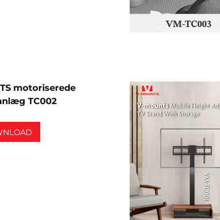
S motoriserede
eanlæg TC002
WNLOAD