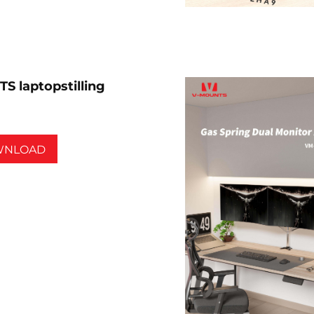
 laptopstilling
WNLOAD