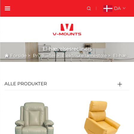
DA
El-hævelsesrecliners
Forside
>
Produkter
>
Elektriske lænestole
>
El-hævelsesrecliners
ALLE PRODUKTER