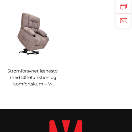
PRS-061A-070
PRS-061A-063
Strømforsynet lænestol
med løftefunktion og
komfortskum – V-
MOUNTS PRS-061A-064