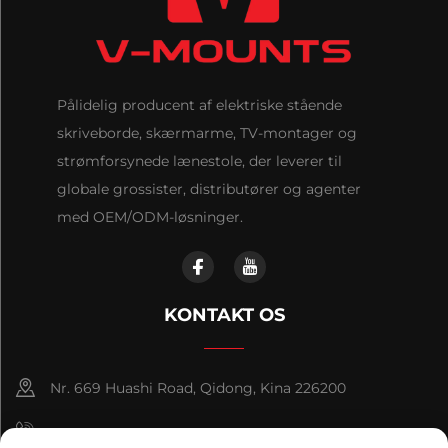
Pålidelig producent af elektriske stående
skriveborde, skærmarme, TV-montager og
strømforsynede lænestole, der leverer til
globale grossister, distributører og agenter
med OEM/ODM-løsninger.
KONTAKT OS
Nr. 669 Huashi Road, Qidong, Kina 226200
+86-18921656832