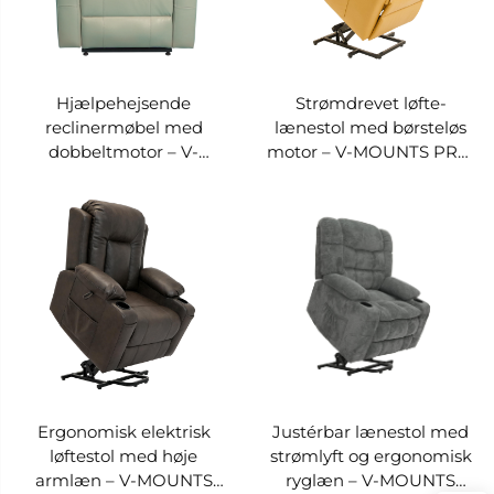
Hjælpehejsende
Strømdrevet løfte-
reclinermøbel med
lænestol med børsteløs
dobbeltmotor – V-
motor – V-MOUNTS PRS-
MOUNTS PRS-182E-070
071A-012
Ergonomisk elektrisk
Justérbar lænestol med
løftestol med høje
strømlyft og ergonomisk
armlæn – V-MOUNTS
ryglæn – V-MOUNTS