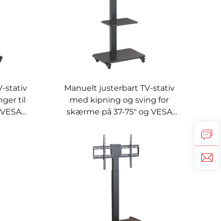
-stativ
Manuelt justerbart TV-stativ
ger til
med kipning og sving for
 VESA
skærme på 37-75" og VESA
TS VM-
600x400 – V-MOUNT VM-
TC012