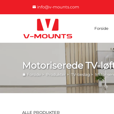
info@v-mounts.com
Forside
Motoriserede TV-løf
Forside
>
Produkter
>
TV-beslag
>
Motoriser
ALLE PRODUKTER