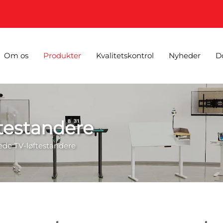
Om os
Produkter
Kvalitetskontrol
Nyheder
D
testandere
ede TV-løftestandere