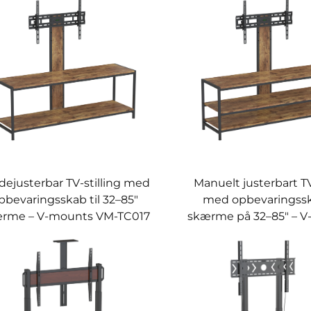
dejusterbar TV-stilling med
Manuelt justerbart TV
pbevaringsskab til 32–85"
med opbevaringsska
rme – V-mounts VM-TC017
skærme på 32–85" – 
VM-TC016