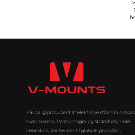
M
ho
m
ju
Pålidelig producent af elektriske stående skrive
skærmarme, TV-montager og strømforsynede
lænestole, der leverer til globale grossister,