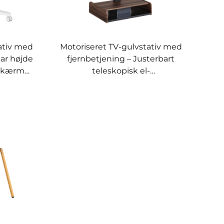
tativ med
Motoriseret TV-gulvstativ med
bar højde
fjernbetjening – Justerbart
l skærme
teleskopisk el-
-MOUNTS
monteringsbeslag til skærme
fra 37–65” | V-MOUNTS VM-
TC001