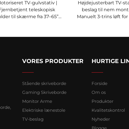
otoriseret TV-gulvstativ |
Højdejusterbart TV-st
Fjernbetjent teleskopisk
beslag til nem mont
lder til skærme fra 37–65”
Manuelt 3-trins løft f
ed højdehukommelse og
fra 37–85” | V-MOUN
stering i flere niveauer | V-
TC004
MOUNTS VM-TC002
VORES PRODUKTER
HURTIGE LI
Stående skriveborde
Forside
Gaming Skriveborde
Om os
Monitor Arme
Produkter
borde,
Elektriske lænestole
Kvalitetskontrol
TV-beslag
Nyheder
Blogge