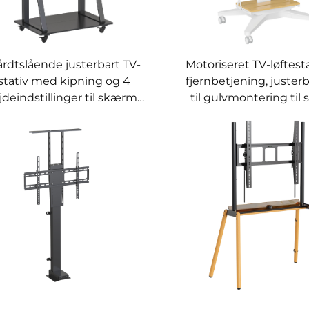
rdtslående justerbart TV-
Motoriseret TV-løftes
stativ med kipning og 4
fjernbetjening, juster
jdeindstillinger til skærme
til gulvmontering ti
på 40-90 tommer – V-
på 37-86 tommer – V
MOUNTS VM-TC011
VM-TC010