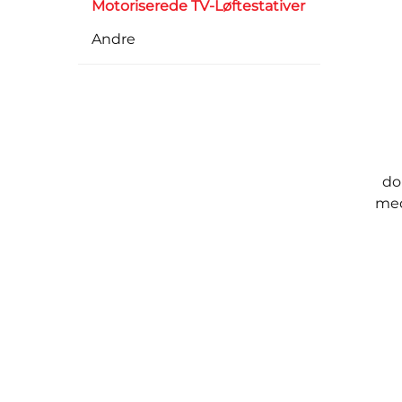
Motoriserede TV-Løftestativer
Andre
do
med