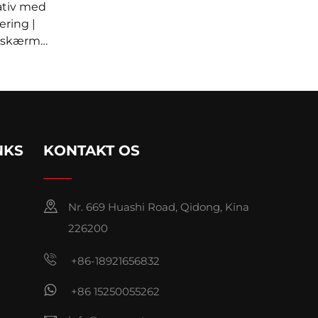
ativ med
ering |
or skærme
TS VM-
NKS
KONTAKT OS
Nr. 669 Huashi Road, Qidong, Kina
226200
+86-18921656832
+86 15250055262