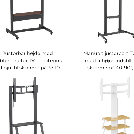
Justerbar højde med
Manuelt justerbart TV
bbeltmotor TV-montering
med 4 højdeindstillin
 hjul til skærme på 37-100"
skærme på 40-90",
– V-mounts VM-TC014
800x600 – V-MOUN
TC013