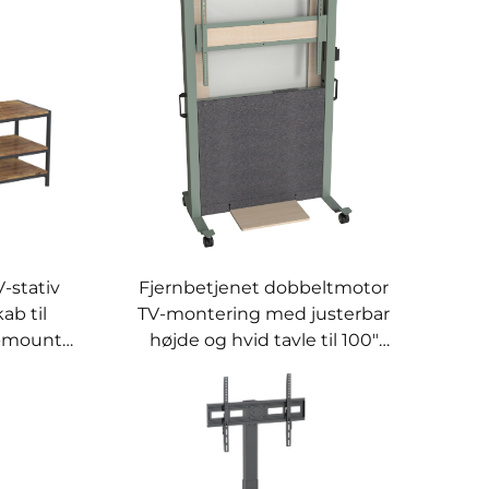
-stativ
Fjernbetjenet dobbeltmotor
b til
TV-montering med justerbar
V-mounts
højde og hvid tavle til 100"
skærm – V-mounts VM-TC015