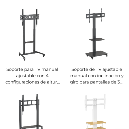
tablero blanco para
de 37-100", soportes V VM-
pantalla de 100",
TC014
compatible con V-mounts
VM-TC015
Soporte para TV manual
Soporte de TV ajustable
ajustable con 4
manual con inclinación y
configuraciones de altura
giro para pantallas de 37-
para pantallas de 40-90",
75", VESA 600x400,
compatible con VESA
soportes V VM-TC012
800x600 – V-MOUNTS
VM-TC013