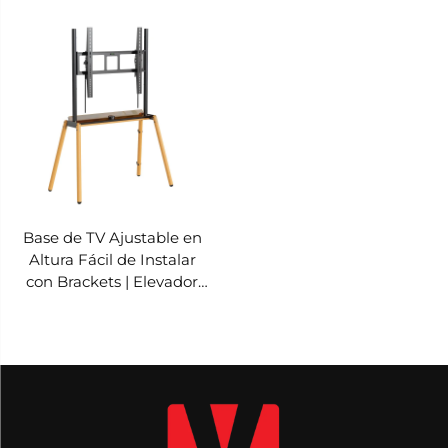
Montaje Eléctrico
Remoto para Pantallas de
Telescópico Ajustable
37–65” con Memoria de
para Pantallas de 37–65” |
Altura y Ajuste en
V-MOUNTS VM-TC001
Múltiples Niveles | V-
MOUNTS VM-TC002
Base de TV Ajustable en
Altura Fácil de Instalar
con Brackets | Elevador
Manual de 3 engranajes
para Pantallas de 37–85” |
V-MOUNTS VM-TC004