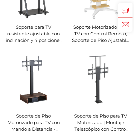
Soporte para TV
Soporte Motorizado para
resistente ajustable con
TV con Control Remoto,
inclinación y 4 posiciones
Soporte de Piso Ajustable
de altura para pantallas
en Altura para Pantallas
de 40-90 pulgadas – V-
de 37-86 Pulgadas – V-
MOUNTS VM-TC011
MOUNTS VM-TC010
Soporte de Piso
Soporte de Piso para TV
Motorizado para TV con
Motorizado | Montaje
Mando a Distancia -
Telescópico con Control