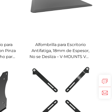
o para
Alfombrilla para Escritorio
on Pinza
Antifatiga, 18mm de Espesor,
cho para
No se Desliza – V-MOUNTS VM-
S VM-
MAT01