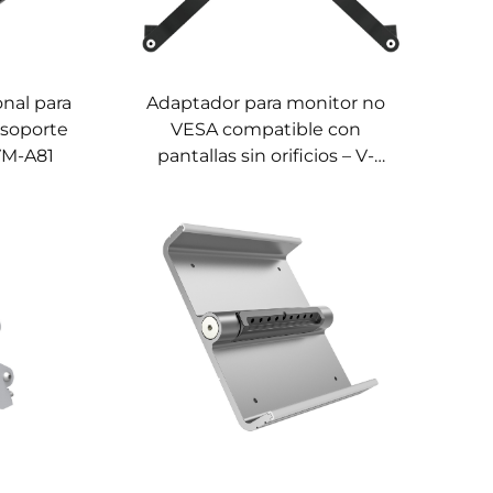
nal para
Adaptador para monitor no
 soporte
VESA compatible con
VM-A81
pantallas sin orificios – V-
MOUNTS VM-A78F