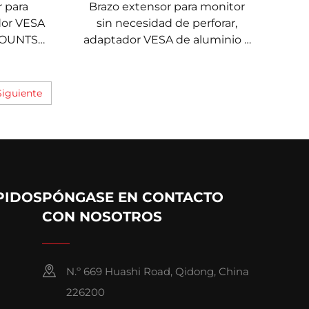
 para
Brazo extensor para monitor
dor VESA
sin necesidad de perforar,
-MOUNTS
adaptador VESA de aluminio –
V-MOUNTS VM-A72
Siguiente
PIDOS
PÓNGASE EN CONTACTO
CON NOSOTROS
N.º 669 Huashi Road, Qidong, China
226200