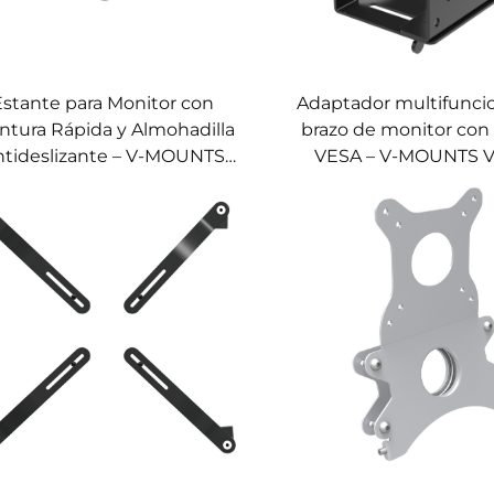
Estante para Monitor con
Adaptador multifuncio
tura Rápida y Almohadilla
brazo de monitor con
ntideslizante – V-MOUNTS
VESA – V-MOUNTS 
VM-A83