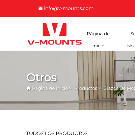
info@v-mounts.com
Página de
S
inicio
Nos
Otros
Página de inicio
>
Productos
>
Brazos De Mon
TODOS LOS PRODUCTOS