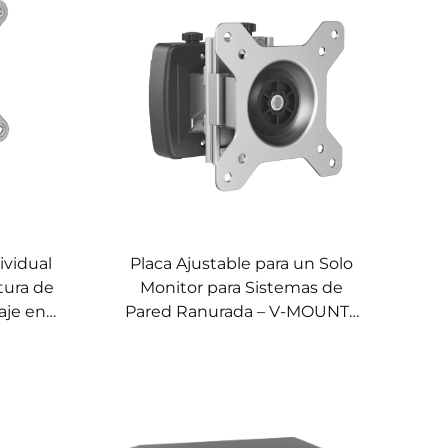
ividual
Placa Ajustable para un Solo
tura de
Monitor para Sistemas de
aje en
Pared Ranurada – V-MOUNTS
M-OMA07
VM-OMA04