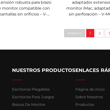
tensión robusta para brazo
adaptador extensor
e monitor compatible con
monitor iMac, adapta
pantallas sin orificios – V-
sin perforación – V
MOUNTS VM-A78
VM-A73
Anterior
1
2
NUESTROS PRODUCTOS
ENLACES RÁ
Escritorios Plegables
Página de inicio
Escritorios Para Juegos
Sobre Nosotros
Brazos De Monitor
Productos