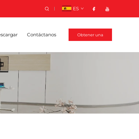
ES
scargar
Contáctanos
Obtener una
cotización