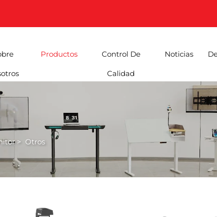
obre
Productos
Control De
Noticias
De
otros
Calidad
itor
>
Otros