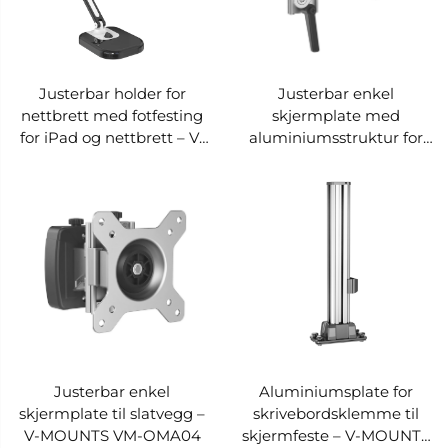
Justerbar holder for
Justerbar enkel
nettbrett med fotfesting
skjermplate med
for iPad og nettbrett – V-
aluminiumsstruktur for
MOUNTS VM-PAD16
veggmontering – V-
MOUNTS VM-OMA07
Justerbar enkel
Aluminiumsplate for
skjermplate til slatvegg –
skrivebordsklemme til
V-MOUNTS VM-OMA04
skjermfeste – V-MOUNTS