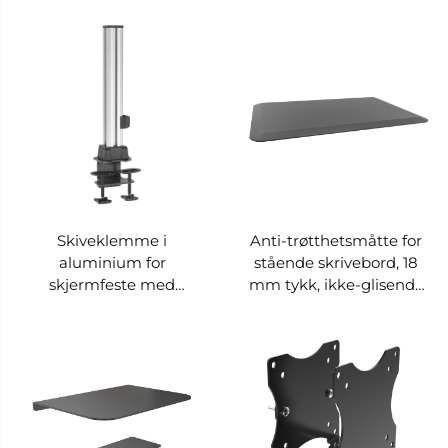
VM-OMA02
Skiveklemme i
Anti-trøtthetsmåtte for
aluminium for
stående skrivebord, 18
skjermfeste med
mm tykk, ikke-glisende
kabelhengel – V-MOUNTS
gulvmåtte – V-MOUNTS
VM-OMA01
VM-MAT01