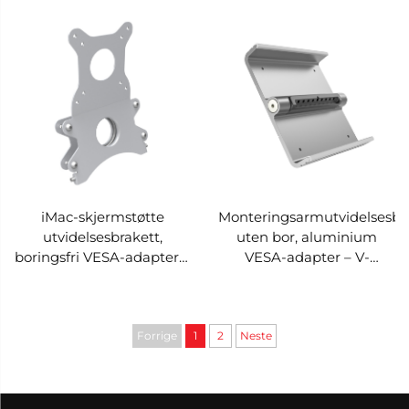
MOUNTS VM-A78F
iMac-skjermstøtte
Monteringsarmutvidelsesbr
utvidelsesbrakett,
uten bor, aluminium
boringsfri VESA-adapter –
VESA-adapter – V-
V-MOUNTS VM-A73
MOUNTS VM-A72
Forrige
1
2
Neste