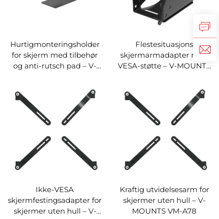
Hurtigmonteringsholder
Flestesituasjons
for skjerm med tilbehør
skjermarmadapter med
og anti-rutsch pad – V-
VESA-støtte – V-MOUNTS
MOUNTS VM-A83
VM-A81
Ikke-VESA
Kraftig utvidelsesarm for
skjermfestingsadapter for
skjermer uten hull – V-
skjermer uten hull – V-
MOUNTS VM-A78