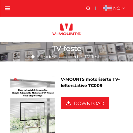
NO
TV-feste
Forside
>
Last ned
>
TV-feste
V-MOUNTS motoriserte TV-
løfterstative TC009
DOWNLOAD