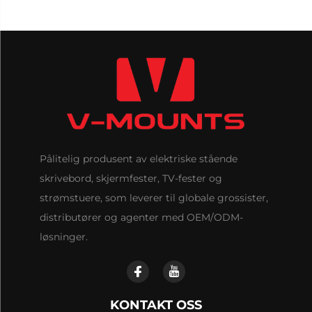
Pålitelig produsent av elektriske stående
skrivebord, skjermfester, TV-fester og
strømstuere, som leverer til globale grossister,
distributører og agenter med OEM/ODM-
løsninger.
KONTAKT OSS