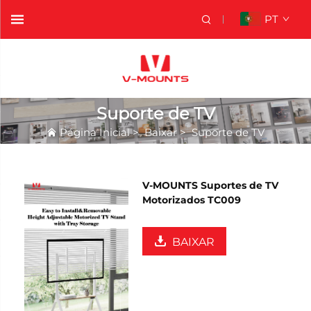
PT
Suporte de TV
Página Inicial
>
Baixar
>
Suporte de TV
V-MOUNTS Suportes de TV
Motorizados TC009
BAIXAR