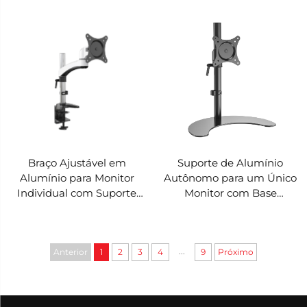
Coluna em Alumínio V-
Suporte de Coluna em
MOUNTS VM-FE120D
Alumínio, Compatível
com Monitores de 15–32
polegadas V-MOUNTS
VM-FE112D
Braço Ajustável em
Suporte de Alumínio
Alumínio para Monitor
Autônomo para um Único
Individual com Suporte
Monitor com Base
de Coluna e
Crescente, Altura e
Gerenciamento de Cabos,
Ângulos de Visualização
Suporte para Tela de 15–
Ajustáveis, Suporte para
...
32 polegadas V-MOUNTS
Tela de 15–27" V-MOUNTS
Anterior
1
2
3
4
9
Próximo
VM-FE111D
VM-FE110S