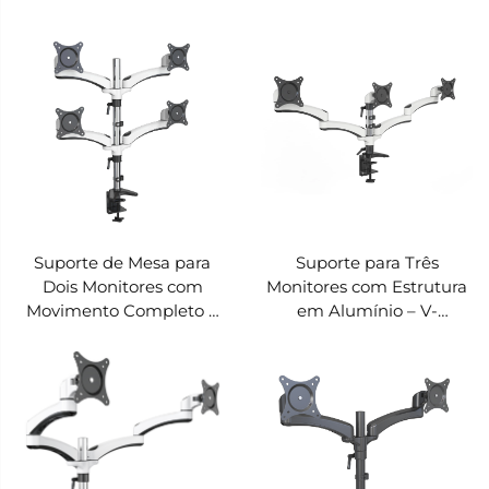
V-MOUNTS VM-OMA06
Gerenciamento de Cabos
Oculto – V-MOUNTS VM-
FE148D
Suporte de Mesa para
Suporte para Três
Dois Monitores com
Monitores com Estrutura
Movimento Completo e
em Alumínio – V-
Gerenciamento de Cabos
MOUNTS VM-FE134D
– V-MOUNTS VM-FE144D