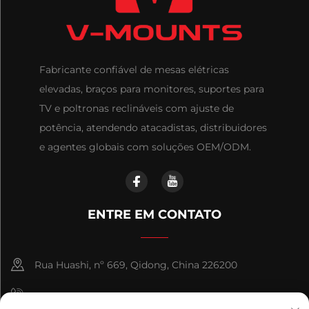
Fabricante confiável de mesas elétricas
elevadas, braços para monitores, suportes para
TV e poltronas reclináveis com ajuste de
potência, atendendo atacadistas, distribuidores
e agentes globais com soluções OEM/ODM.
ENTRE EM CONTATO
Rua Huashi, nº 669, Qidong, China 226200
+86-18921656832