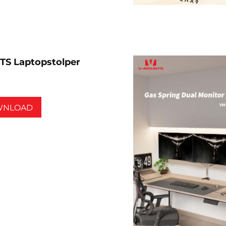
S Laptopstolper
WNLOAD