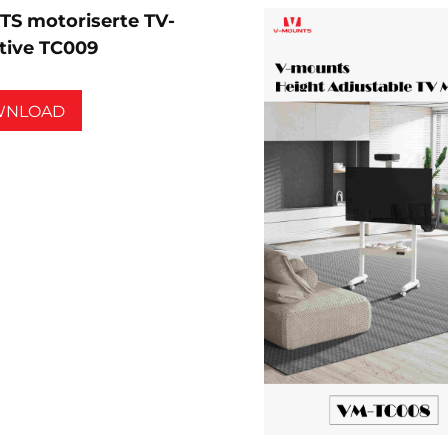
S motoriserte TV-
ative TC009
WNLOAD