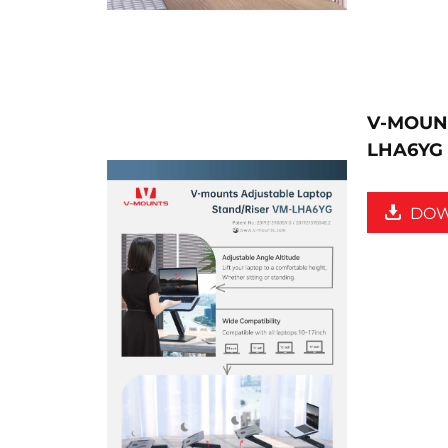
V-MOUNT
LHA6YG
DO