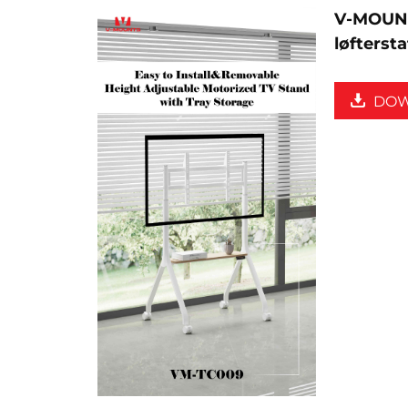
V-MOUNT
løfterst
DO