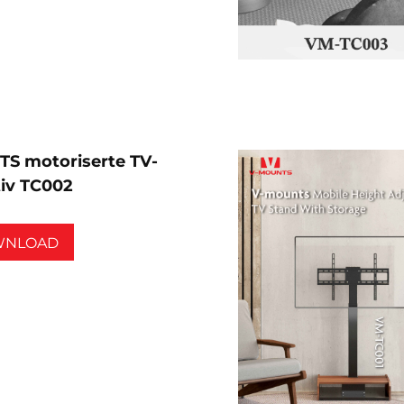
S motoriserte TV-
iv TC002
WNLOAD