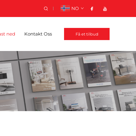
NO
ast ned
Kontakt Oss
Få et tilbud