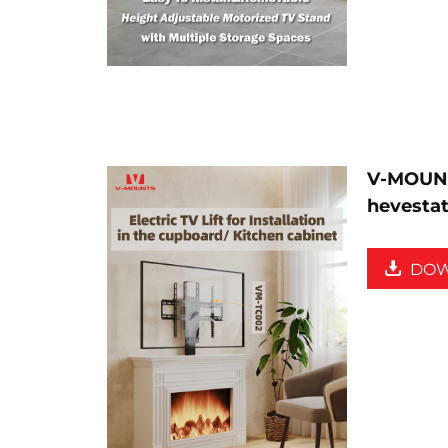
V-MOUNT
hevestat
DO