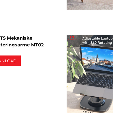
TS Mekaniske
teringsarme MT02
WNLOAD