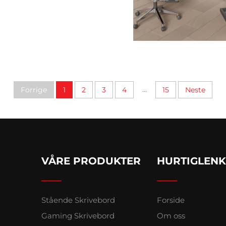
...
Forrige
1
2
3
4
15
Neste
VÅRE PRODUKTER
HURTIGLEN
Stående Skrivebord
Forside
Gaming Skrivebord
Om oss