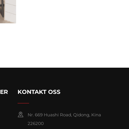
KER
KONTAKT OSS
Nr. 669 Huashi Road, Qidong, Kina
226200