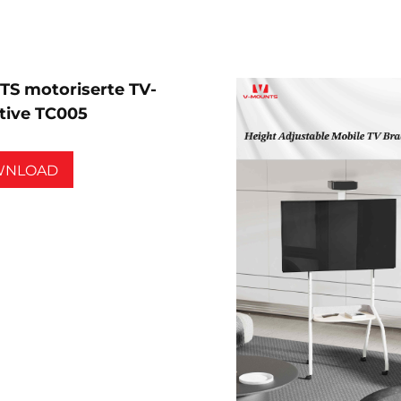
S motoriserte TV-
ative TC005
WNLOAD