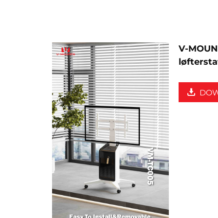
V-MOUNT
løfterst
DO