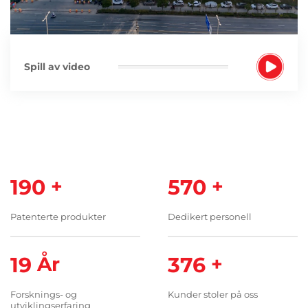
Spill av video
200
+
600
+
Patenterte produkter
Dedikert personell
20
År
400
+
Forsknings- og
Kunder stoler på oss
utviklingserfaring