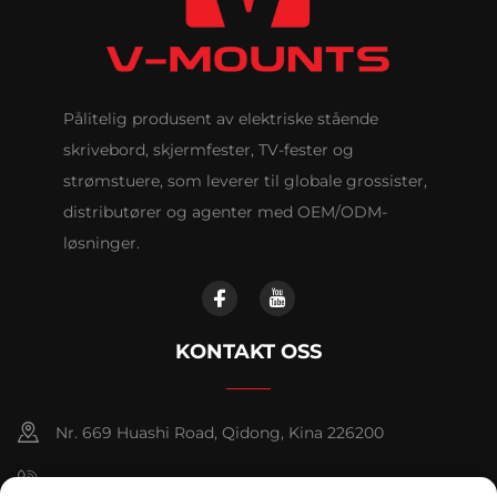
Pålitelig produsent av elektriske stående
skrivebord, skjermfester, TV-fester og
strømstuere, som leverer til globale grossister,
distributører og agenter med OEM/ODM-
løsninger.
KONTAKT OSS
Nr. 669 Huashi Road, Qidong, Kina 226200
+86-18921656832