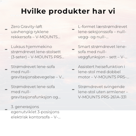
Hvilke produkter har vi
Zero Gravity-løft
L-formet lærstrømdrevet
uavhengig ryklene
lene-seksjonssofa – null-
rekkersofa – V-MOUNTS
vegg- og null-
PRS-182A-309
gravitasjonssofa – V-
Luksus hjemmekino
Smart strømdrevet lene-
MOUNTS PRS-236D-341 (L)
strømdrevet lene-stolsett
sofa med null-
(3-seter) – V-MOUNTS PRS-
veggfunksjon – sett – V-
193B-359
MOUNTS PRS-236A-358
Strømdrevet lene-sofa
Assistert heisefunktion i
med null-
lene-stol med dobbel
gravitasjonsbevegelse – V-
motor – V-MOUNTS PRS-
MOUNTS PRS-203A-342B
182E-070
Strømdrevet lene-sofa
Strømdrevet svingende
med null-
lene-stol uten armlener –
gravitasjonsfunksjon og
V-MOUNTS PRS-261A-331
dobbel aktivering – V-
3. generasjons
MOUNTS PRS-182A-257C
egenutviklet 3-posisjons
elektrisk kontorsofa – V-
MOUNTS PRS-210A-307