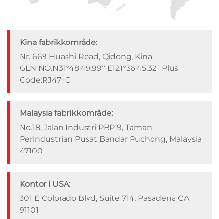
Kina fabrikkområde:
Nr. 669 Huashi Road, Qidong, Kina
GLN NO.N31°48'49.99'' E121°36'45.32'' Plus
Code:RJ47+C
Malaysia fabrikkområde:
No.18, Jalan Industri PBP 9, Taman
Perindustrian Pusat Bandar Puchong, Malaysia
47100
Kontor i USA:
301 E Colorado Blvd, Suite 714, Pasadena CA
91101