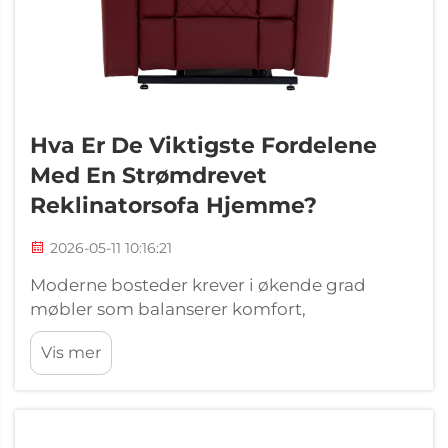
Hva Er De Viktigste Fordelene
Med En Strømdrevet
Reklinatorsofa Hjemme?
2026-05-11 10:16:21
Moderne bosteder krever i økende grad
møbler som balanserer komfort,
funksjonalitet og teknologisk innovasjon. En
Vis mer
strømdrevet reklinatorsofa representerer en
betydelig utvikling innen hjemmestol-
løsninger og tilbyr motoriserte
justeringsmekanismer som ...