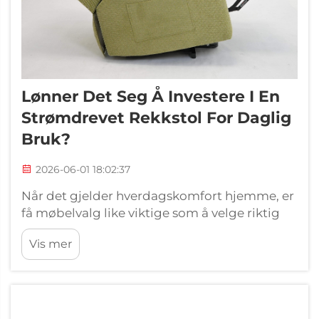
Lønner Det Seg Å Investere I En
Strømdrevet Rekkstol For Daglig
Bruk?
2026-06-01 18:02:37
Når det gjelder hverdagskomfort hjemme, er
få møbelvalg like viktige som å velge riktig
setemøbel. En strømdrevet rekkstol har blitt
Vis mer
ett av de mest diskuterte alternativene blant
hjemmeeiere som søker en kombinasjon av
avslapning, funksjonalitet og ...