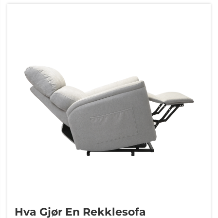
sine arbeidsoppsett — og på ...
Hva Gjør En Rekklesofa