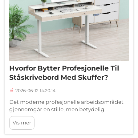
Hvorfor Bytter Profesjonelle Til
Ståskrivebord Med Skuffer?
2026-06-12 14:20:14
Det moderne profesjonelle arbeidsområdet
gjennomgår en stille, men betydelig
omforming. I kontorer, hjemmestudioer og
Vis mer
hybridarbeidsmiljøer velger stadig flere
kunnskapsarbeidere bevisst å oppgradere