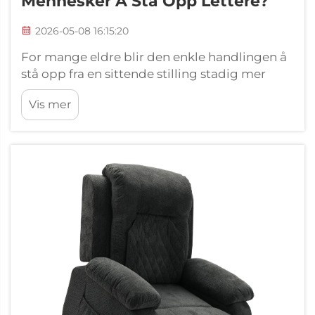
Mennesker Å Stå Opp Lettere?
2026-05-08 16:15:20
For mange eldre blir den enkle handlingen å
stå opp fra en sittende stilling stadig mer
utfordrende når mobiliteten avtar,
Vis mer
muskelstyrken svekkes og leddsmerte
intensiveres. Denne daglige utfordringen
påvirker ikke bare uavhengigheten, men øker
også risikoen for ...