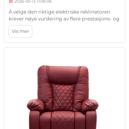
2026-05-13 11:06:06
Å velge den riktige elektriske reklinatoren
krever nøye vurdering av flere prestasjons- og
designfaktorer som direkte påvirker komfort,
Vis mer
holdbarhet og langsiktig tilfredshet. I
motsetning til tradisjonelle manuelle
reklinatorer tilbyr en elektrisk reklinator
motoriserte ...