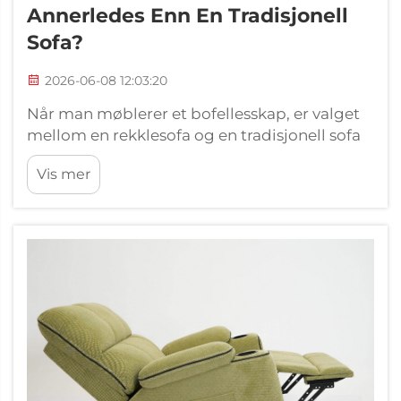
Annerledes Enn En Tradisjonell
Sofa?
2026-06-08 12:03:20
Når man møblerer et bofellesskap, er valget
mellom en rekklesofa og en tradisjonell sofa
viktigere enn det kanskje først virker. Disse to
Vis mer
møbelstykkene kan oppta samme rom og
tjene samme generelle formål, men de skiller
seg vesentlig fra hverandre...