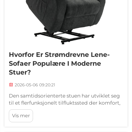
Hvorfor Er Strømdrevne Lene-
Sofaer Populære I Moderne
Stuer?
2026-05-06 09:20:21
Den samtidsorienterte stuen har utviklet seg
til et flerfunksjonelt tilfluktssted der komfort,
teknologi og design møtes for å oppfylle
Vis mer
kravene fra moderne livsstiler. I hjertet av
denne omforminga ligger den økende
preferansen for strømdrevne lensesofaer...