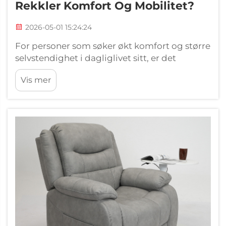
Rekkler Komfort Og Mobilitet?
2026-05-01 15:24:24
For personer som søker økt komfort og større
selvstendighet i dagliglivet sitt, er det
avgjørende å forstå hvordan en elektrisk
Vis mer
lensestol fungerer og gir konkrete fordeler. I
motsetning til tradisjonelle manuelle
lensestoler som krever fysisk innsats for å ...