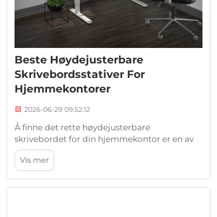
Beste Høydejusterbare
Skrivebordsstativer For
Hjemmekontorer
2026-06-29 09:52:12
Å finne det rette høydejusterbare
skrivebordet for din hjemmekontor er en av
de mest effektive investeringene du kan gjøre
Vis mer
i ditt daglige arbeidsoppsett. Ettersom
fjernarbeid blir en permanent del av
yrkeslivet for millioner av mennesker, øker
etterspørselen etter ergonomisk utstyr...