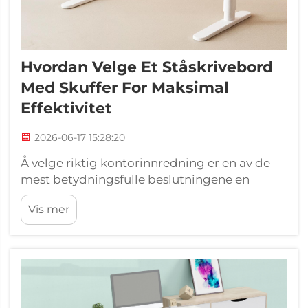
Hvordan Velge Et Ståskrivebord
Med Skuffer For Maksimal
Effektivitet
2026-06-17 15:28:20
Å velge riktig kontorinnredning er en av de
mest betydningsfulle beslutningene en
profesjonell kan ta, og et ståskrivebord med
Vis mer
skuffer – for eksempel de fra V‑mounts
(Vision Mounts), et ledende merke innen
ergonomiske kontorinnredningsløsninger
spesial...