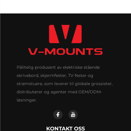
Pålitelig produsent av elektriske stående
skrivebord, skjermfester, TV-fester og
strømstuere, som leverer til globale grossister,
distributører og agenter med OEM/ODM-
løsninger.
KONTAKT OSS