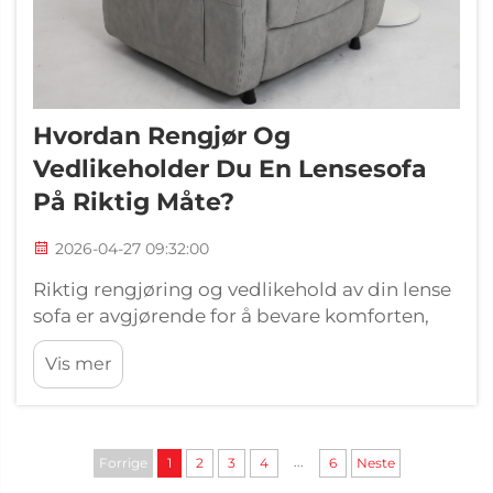
Hvordan Rengjør Og
Vedlikeholder Du En Lensesofa
På Riktig Måte?
2026-04-27 09:32:00
Riktig rengjøring og vedlikehold av din lense
sofa er avgjørende for å bevare komforten,
utseendet og funksjonaliteten over flere år
Vis mer
med bruk. En lense sofa representerer en
betydelig investering i ditt livsrom, og
kombinerer komplekse mek...
...
Forrige
1
2
3
4
6
Neste