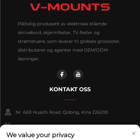
Pålitelig produsent av elektriske stående
skrivebord, skjermfester, TV-fester og
strømstuere, som leverer til globale grossister,
distributører og agenter med OEM/ODM-
løsninger.
KONTAKT OSS
Nr. 669 Huashi Road, Qidong, Kina 226200
+86-18921656832
We value your privacy
+86 15250055262