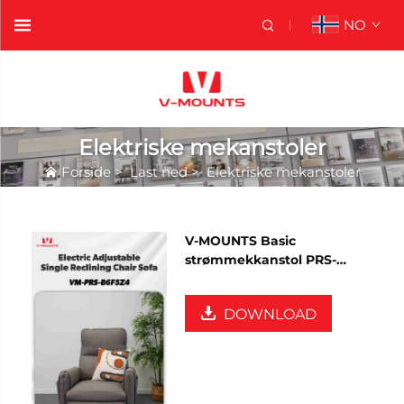
NO
Elektriske mekanstoler
Forside
>
Last ned
>
Elektriske mekanstoler
V-MOUNTS Basic
strømmekkanstol PRS-
B6F5Z4
DOWNLOAD