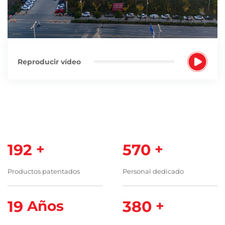
Reproducir vídeo
200
+
600
+
Productos patentados
Personal dedicado
20
Años
400
+