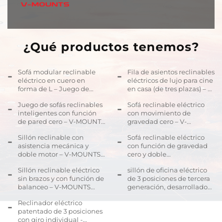
¿Qué productos tenemos?
Sofá modular reclinable
Fila de asientos reclinables
eléctrico en cuero en
eléctricos de lujo para cine
forma de L – Juego de
en casa (de tres plazas) – V-
salón con funciones de
MOUNTS PRS-193B-359
Juego de sofás reclinables
Sofá reclinable eléctrico
pared cero y gravedad cero
inteligentes con función
con movimiento de
– V-MOUNTS PRS-236D-341
de pared cero – V-MOUNTS
gravedad cero – V-
(L)
PRS-236A-358
MOUNTS PRS-203A-342B
Sillón reclinable con
Sofá reclinable eléctrico
asistencia mecánica y
con función de gravedad
doble motor – V-MOUNTS
cero y doble
PRS-182E-070
accionamiento – V-
Sillón reclinable eléctrico
sillón de oficina eléctrico
MOUNTS PRS-182A-257C
sin brazos y con función de
de 3 posiciones de tercera
balanceo – V-MOUNTS
generación, desarrollado
PRS-261A-331
internamente -
Reclinador eléctrico
MONTAJES EN V PRS-
patentado de 3 posiciones
210A-307
con giro individual -