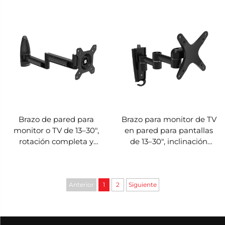
30" – V-MOUNTS VM-L31
Brazo de pared para
Brazo para monitor de TV
monitor o TV de 13–30",
en pared para pantallas
rotación completa y
de 13–30", inclinación
ajuste de inclinación,
ajustable – V-MOUNTS
ahorra espacio – V-
VM-L04
MOUNTS VM-L16D
Anterior
1
2
Siguiente