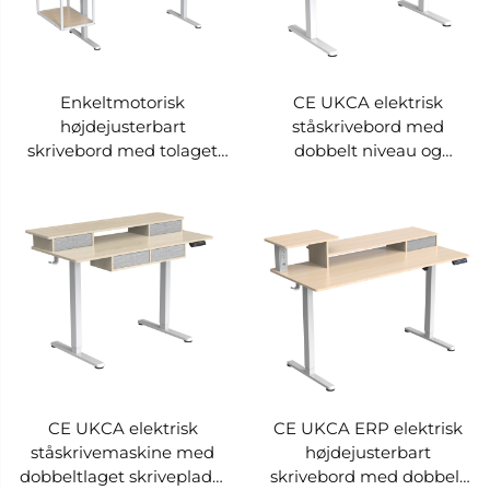
Enkeltmotorisk
CE UKCA elektrisk
højdejusterbart
ståskrivebord med
skrivebord med tolaget
dobbelt niveau og
skuffestruktur, udstyret
udvidet skive, indbygget
med modulær
skuffeopbevaring,
sideudvidelseszone og
intelligent anti-
åben modulær
kollisionssystem med
opbevaringszone JSD5-
rebound-funktion, V-
02-2W-Z2
MOUNTS JSD5-02-2P-X2
CE UKCA elektrisk
CE UKCA ERP elektrisk
ståskrivemaskine med
højdejusterbart
dobbeltlaget skriveplade,
skrivebord med dobbelt