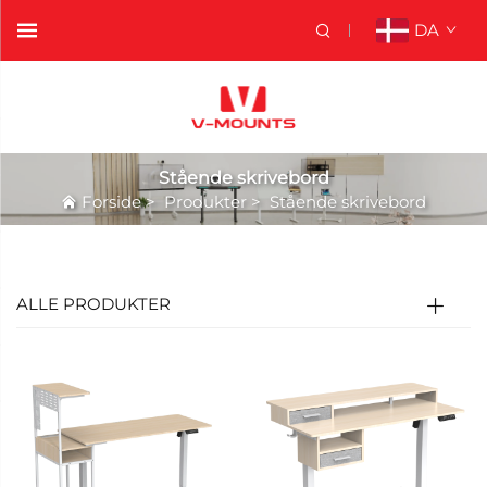
DA
Stående skrivebord
Forside
>
Produkter
>
Stående skrivebord
ALLE PRODUKTER