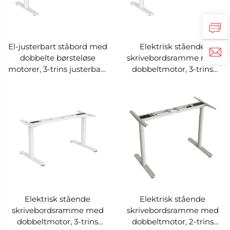
El-justerbart ståbord med
Elektrisk stående
dobbelte børsteløse
skrivebordsramme med
motorer, 3-trins justerbart
dobbeltmotor, 3-trins
højde, flad oval søjlebase
justerbar højde, flad oval
– V-MOUNTS JSD2BLM-
søjlebase – V-MOUNTS
04-3
JSD2BM-04-3
Elektrisk stående
Elektrisk stående
skrivebordsramme med
skrivebordsramme med
dobbeltmotor, 3-trins
dobbeltmotor, 2-trins