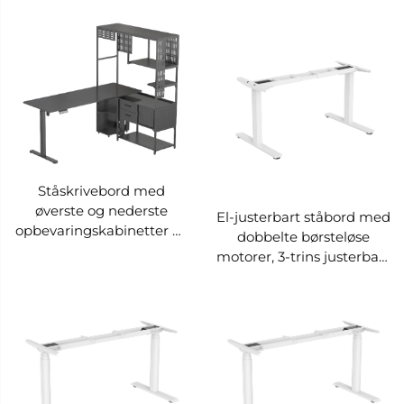
udvidet skriveplade,
skive, indbyggede
indbygget skuffe til
stikkontakter,
opbevaring, intelligent
forudindstillede 3 højder,
anti-kollisionssystem med
smart anti-
afstødningsfunktion, V-
kollisionssystem, V-
MOUNTS JSD5-02-2P-S3
MOUNTS JSD5-02-2P-S2
Ståskrivebord med
øverste og nederste
El-justerbart ståbord med
opbevaringskabinetter V-
dobbelte børsteløse
MOUNTS VM-EGT09
motorer, 3-trins justerbart
højde, rektangulær
søjlebase – V-MOUNTS
JSD2BLM-02-3-KZ