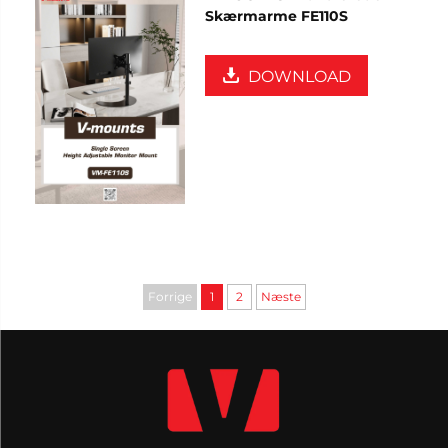
Skærmarme FE110S
DOWNLOAD
Forrige
1
2
Næste