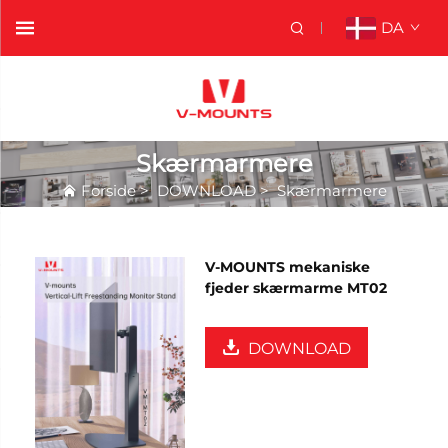
DA
Skærmarmere
Forside
>
DOWNLOAD
>
Skærmarmere
V-MOUNTS mekaniske
fjeder skærmarme MT02
DOWNLOAD