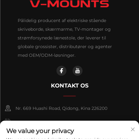
Pålidelig producent af elektriske stående
skriveborde, skærmarme, TV-montager og
strømforsynede lænestole, der leverer til
globale grossister, distributører og agenter
med OEM/ODM-løsninger.
KONTAKT OS
Nr. 669 Huashi Road, Qidong, Kina 226200
+86-18921656832
We value your privacy
+86 15250055262