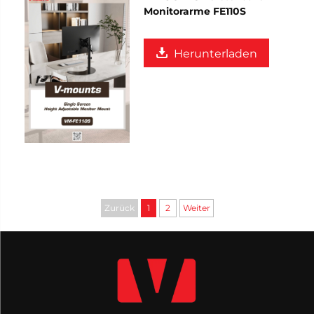
Monitorarme FE110S
Herunterladen
Zurück
1
2
Weiter