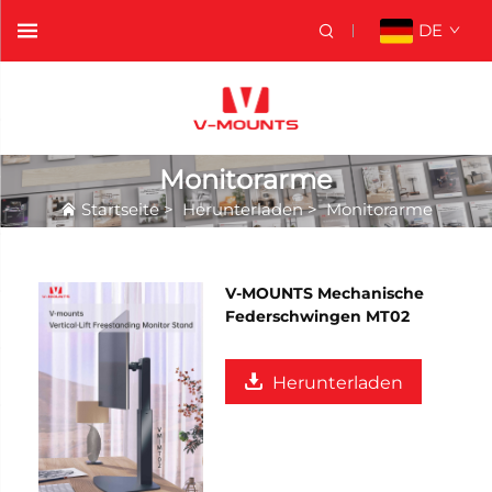
DE
Monitorarme
Startseite
>
Herunterladen
>
Monitorarme
V-MOUNTS Mechanische
Federschwingen MT02
Herunterladen