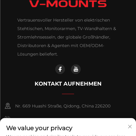
Vertrauensvoller Hersteller von elektrischen
Stehtischen, Monitorarmen, TV-Wandhaltern &
Stromlehnsesseln, der globale Großhändler,
Distributoren & Agenten mit OEM/ODM-
Lösungen beliefert.
KONTAKT AUFNEHMEN
Nr. 669 Huashi Straße, Qidong, China 226200
+86-18921656832
We value your privacy
+86 15250055262