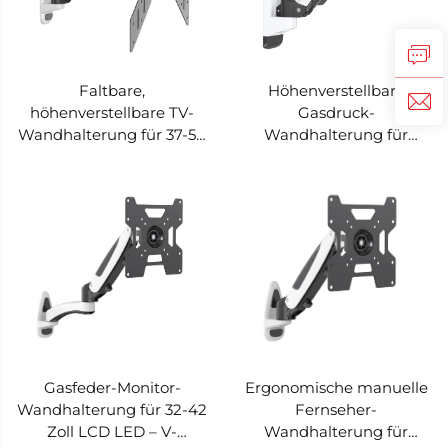
Faltbare,
Höhenverstellbare
höhenverstellbare TV-
Gasdruck-
Wandhalterung für 37-50
Wandhalterung für
Zoll – V-MOUNTS VM-
Fernseher von 32–42 Zoll
GST401
– V-MOUNTS VM-GST211
Gasfeder-Monitor-
Ergonomische manuelle
Wandhalterung für 32-42
Fernseher-
Zoll LCD LED – V-
Wandhalterung für