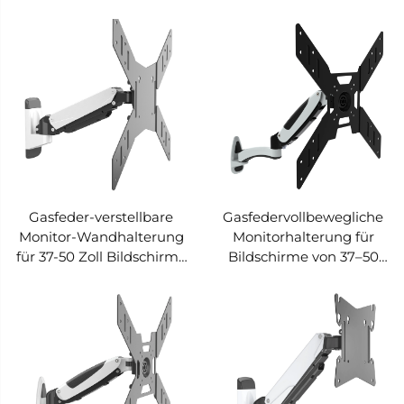
– V-MOUNTS VM-L19S
– V-MOUNTS VM-L19D
Gasfeder-verstellbare
Gasfedervollbewegliche
Monitor-Wandhalterung
Monitorhalterung für
für 37-50 Zoll Bildschirme
Bildschirme von 37–50
– V-MOUNTS VM-GST411
Zoll – V-MOUNTS VM-
GST402