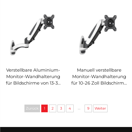
MOUNTS VM-GST202
Bildschirme von 32-42
Zoll mit
Kabelmanagement – V-
MOUNTS VM-GST201
Verstellbare Aluminium-
Manuell verstellbare
Monitor-Wandhalterung
Monitor-Wandhalterung
für Bildschirme von 13-32
für 10-26 Zoll Bildschirme
Zoll mit
mit Kabelmanagement –
Kabelmanagement – V-
V-MOUNTS VM-GST101
MOUNTS VM-GST102
...
Zurück
1
2
3
4
9
Weiter