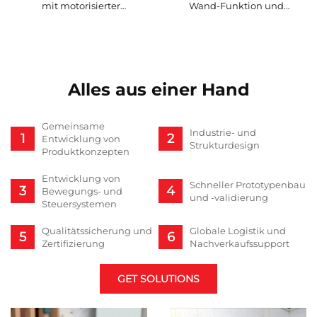
mit motorisierter
Wand-Funktion und
Relaxfunktion (3-Sitzer) – V-
motorisierter Relaxfunktion –
MOUNTS PRS-193B-359
V-MOUNTS PRS-236A-358
Alles aus einer Hand
Gemeinsame
Industrie- und
Entwicklung von
Strukturdesign
Produktkonzepten
Entwicklung von
Schneller Prototypenbau
Bewegungs- und
und -validierung
Steuersystemen
Qualitätssicherung und
Globale Logistik und
Zertifizierung
Nachverkaufssupport
GET SOLUTIONS