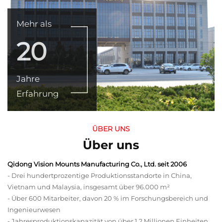
Mehr als
20
Jahre
Erfahrung
ÜBER UNS
Über uns
Qidong Vision Mounts Manufacturing Co., Ltd. seit 2006
- Drei hundertprozentige Produktionsstandorte in China,
Vietnam und Malaysia, insgesamt über 96.000 m²
- Über 600 Mitarbeiter, davon 20 % im Forschungsbereich und
Ingenieurwesen
- Jahresproduktionskapazität von über 1,2 Millionen Einheiten,