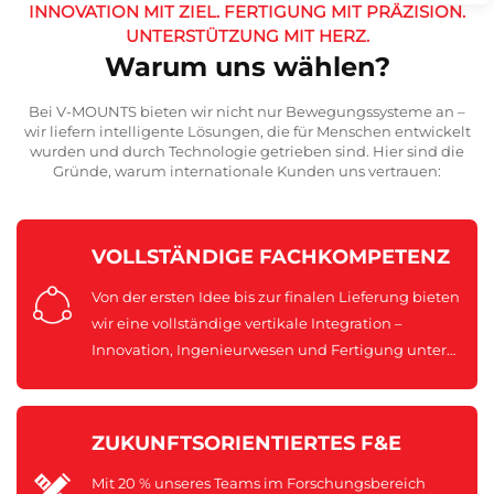
INNOVATION MIT ZIEL. FERTIGUNG MIT PRÄZISION.
UNTERSTÜTZUNG MIT HERZ.
Warum uns wählen?
Bei V-MOUNTS bieten wir nicht nur Bewegungssysteme an –
wir liefern intelligente Lösungen, die für Menschen entwickelt
wurden und durch Technologie getrieben sind. Hier sind die
Gründe, warum internationale Kunden uns vertrauen:
VOLLSTÄNDIGE FACHKOMPETENZ
Von der ersten Idee bis zur finalen Lieferung bieten
wir eine vollständige vertikale Integration –
Innovation, Ingenieurwesen und Fertigung unter
einem Dach, um Qualität, Effizienz und Konsistenz
zu gewährleisten.
ZUKUNFTSORIENTIERTES F&E
Mit 20 % unseres Teams im Forschungsbereich