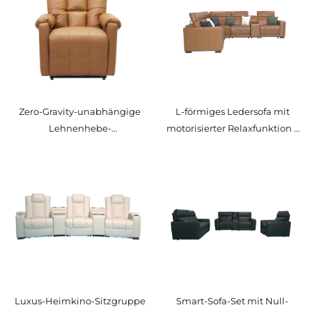
Zero-Gravity-unabhängige
L-förmiges Ledersofa mit
Lehnenhebe-
motorisierter Relaxfunktion –
Funktionssitzgruppe mit
Null-Wand- und Null-
Stromversorgung – V-
Gravitations-Loungeset – V-
MOUNTS PRS-182A-309
MOUNTS PRS-236D-341 (L)
Luxus-Heimkino-Sitzgruppe
Smart-Sofa-Set mit Null-