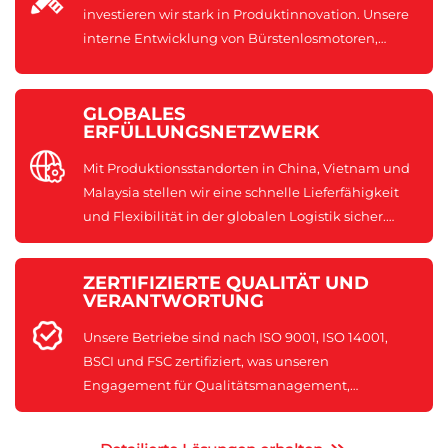
investieren wir stark in Produktinnovation. Unsere
interne Entwicklung von Bürstenlosmotoren,
intelligenter Steuerungstechnik und
ergonomischer Strukturen sorgt dafür, dass wir den
Branchentrends und den Bedürfnissen der Nutzer
GLOBALES
ERFÜLLUNGSNETZWERK
voraus sind.
Mit Produktionsstandorten in China, Vietnam und
Malaysia stellen wir eine schnelle Lieferfähigkeit
und Flexibilität in der globalen Logistik sicher.
Unsere Operationen unterstützen große
OEM/ODM-Zusammenarbeit und schnelle
ZERTIFIZIERTE QUALITÄT UND
Anpassungen.
VERANTWORTUNG
Unsere Betriebe sind nach ISO 9001, ISO 14001,
BSCI und FSC zertifiziert, was unseren
Engagement für Qualitätsmanagement,
Umweltverantwortung, ethisches Sourcing und
soziale Konformität widerspiegelt.