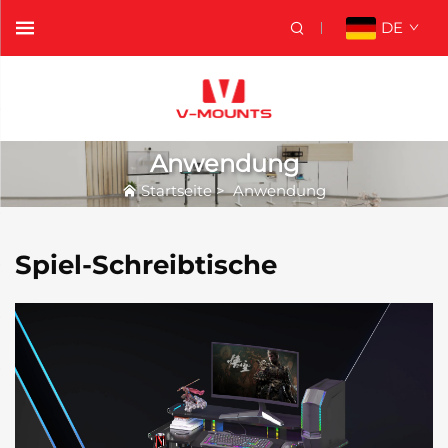
DE
Anwendung
Startseite
>
Anwendung
Spiel-Schreibtische