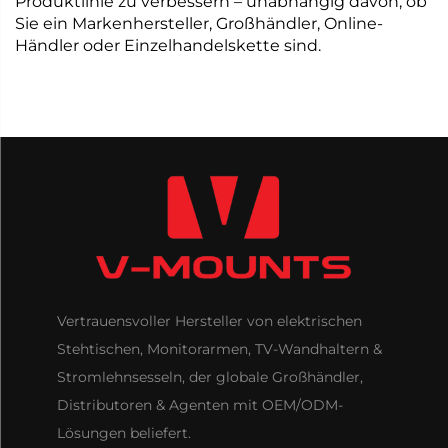
Produktlinie zu verbessern – unabhängig davon, ob
Sie ein Markenhersteller, Großhändler, Online-
Händler oder Einzelhandelskette sind.
Vertrauensvoller Hersteller von elektrischen
Stehtischen, Monitorarmen, TV-Wandhaltern &
Stromlehnsesseln, der globale Großhändler,
Distributoren & Agenten mit OEM/ODM-
Lösungen beliefert.