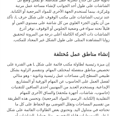
الشاشات على طول أحد الجوانب لإنشاء مساحة عمل مرتبة
ومُركزة، بينما تُستخدم الجهة الأخرى للمواد المرجعية أو الكتابة.
عند ترتيب الشاشات على مكتب الوقوف على شكل حرف L، تأكد
من أن يكون الجزء العلوي من كل شاشة على مستوى العين أو
قليلاً تحته سواء في وضعية الجلوس أو الوقوف. توفر أذرع
الشاشات ذات الحركة الكاملة أعلى درجة من المرونة لتحقيق
زوايا المشاهدة المثلى على طول الشكل غير المعتاد للمكتب.
إنشاء مناطق عمل مُختلفة
إن ميزة رئيسية لطاولة مكتب قائمة على شكل L هي القدرة على
تخصيص مناطق منفصلة لمختلف المهام. وتنقسم الزاوية بشكل
طبيعي السطح إلى مساحات عمل رئيسية وثانوية - وهو مثالي
لفصل العمل على الحاسوب عن المهام الورقية أو المشاريع
الإبداعية. ويستخدم العديد من المهنيين أحدى الساقين للتقنيات
(حاسوب، شاشات، أجهزة ملحقة) والساق الأخرى للمهام
التقليدية (الكتابة، الرسم، المواد المرجعية). وتحسن هذه الطريقة
من تقسيم المساحات وتقلل الفوضى مع الحفاظ على كل ما
تحتاجه في متناول اليد. وتحتوي بعض الطاولات القائمة على شكل
L على إكسسوارات قابلة للتخصيص مثل حوامل الشاشات أو