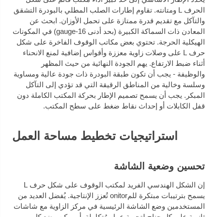
الحرف L ومتانته. تقاوم إطارات الصلب المطلي بالبودرة التشقق
والتآكل مع تقديم قدرة ممتازة على تحمل الأوزان. ابحث عن
المعادن ذات السماكة الكبيرة (بحد أدنى 16-gauge) في المكونات
الهيكلية الحرجة. تحتوي بعض مكاتب الوقوف الفاخرة على شكل
حرف L على وصلات زاوية معززة وأقواس إضافية لمنع الانحناء
أثناء ضبط الارتفاع. يهم الجودة النهائية من حيث المظهر
والوظيفة - يجب أن تكون طبقة البودرة ذات جودة عالية ومساوية
وسلسة وخالية من المناطق الرقيقة التي قد تؤدي إلى التآكل
المبكر. يجب أن يسمح تصميم الإطار بحركة المكتب الكاملة دون
قفل الكابلات أو إحداث نقاط ضغط على سطح المكتب.
استراتيجيات تخطيط مساحة العمل
تحسين وضعية الشاشة
إن الشكل الهندسي الفريد لمكتب الوقوف على شكل حرف L
يسمح بترتيبات مبتكرة للمonitor تُعزز الإنتاجية. يُفضل العديد من
المستخدمين وضع الشاشة الرئيسية في مركز الزاوية مع شاشات
ثانوية على كل جناح لتجربة عمل مُتكاملة. أو يمكن وضع كل