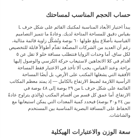
حساب الحجم المناسب لمساحتك
يبدأ اختيار الأبعاد المناسبة لمكتبك القائم على شكل حرف L
بقياس دقيق للمساحة المتاحة لديك. وعادةً ما تتميز التصاميم
القياسية بأضلاع يبلغ طولها ٦٠ بوصة وتُشكّل زاوية قائمة مثالية،
رغم أن العديد من الشركات المصنِّعة تقدِّم أطوالاً قابلة للتخصيص
لكل ساق. أما وحدات الزوايا فتتطلب مسافة خلو لا تقل عن ٥
أقدام في كلا الاتجاهين لاستيعاب حركة الكرسي والوصول إليها
براحة. وعند القياس، يجب ألا تأخذ في الاعتبار فقط المساحة
الأفقية التي يشغلها المكتب على الأرض، بل أيضًا المساحة
الرأسية اللازمة لضبط الارتفاع بالكامل — إذ يمتد معظم المكاتب
القائمة على شكل حرف L من ٢٩ بوصة إلى ٤٨ بوصة في
الارتفاع. أما عمق كل قسم من أقسام المكتب (والذي يتراوح عادةً
بين ٢٤ و٣٠ بوصة) فيحدد كمية المعدات التي يمكن استيعابها مع
الحفاظ على المسافة البصرية المناسبة بين المستخدم
والشاشات.
سعة الوزن والاعتبارات الهيكلية