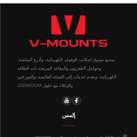
مصنع موثوق لمكاتب الوقوف الكهربائية، وأذرع الشاشة،
وحوامل التلفزيون والمقاعد المريحة ذات الطاقة
الكهربائية، ويقدم خدمات إلى الجملة العالمية، والموزعين
والوكلاء مع حلول OEM/ODM.
إلمس