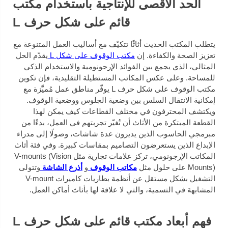
الحد الأقصى للإنتاجية باستخدام مكتب
قائم على شكل حرف L
يتطلب المكتب الحديث أثاثًا تتكيّف مع أساليب العمل المتنوعة مع
تعزيز الصحة والكفاءة. إن
مكتب الوقوف على شكل L
يقدّم الحل
المثالي، الذي يجمع بين الفوائد الإرجونومية والاستخدام الذكي
للمساحة. وعلى عكس المكاتب المستطيلة التقليدية، فإن تكوين
مكتب الوقوف على شكل حرف L يوفّر مناطق عمل مُميَّزة مع
إمكانية الانتقال السلس بين وضعية الجلوس ووضعية الوقوف.
ويكتشف المحترفون في مختلف القطاعات كيف يمكن لهذا
القطعة المبتكرة من الأثاث أن تُغيّر تجربتهم في العمل، بدءًا من
مبرمجي الحاسوب الذين يديرون عدة شاشات، وصولًا إلى مدراء
الإبداع الذين يستعرضون التصاميم بمقاسات كبيرة. وفي فئة أثاث
المكاتب الإرجونومي، تركز علامات تجارية مثل V-mounts (Vision
Mounts) على حلول مثل
مكاتب الوقوف
و
أذرع الشاشة
وتتولى
التشغيل بشكل مستقل عن أنظمة بطاريات كاميرات V-mount
المشابهة في التسمية، والتي لا علاقة لها بأثاث أماكن العمل.
فهم أبعاد مكتب قائم على شكل حرف L