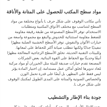
مواد سطح المكتب للحصول على المتانة والأناقة
تأتي مكاتب الوقوف على شكل حرف L بأنواع مختلفة من مواد
السطح لتتناسب مع مختلف الأذواق المكتبية ومتطلبات
الاستخدام. توفر الأسطح المصنوعة من طبقة رقيقة مقاومة
للضغط مقاومة استثنائية للخدوش والبقع مع مجموعة واسعة من
خيارات الألوان والنقوش. توفر الأسطح الخشبية الصلبة مظهرًا
تنفيذيًا جذابًا ولكنها تتطلب صيانة أكثر للحفاظ على لمعانها.
وللبيئات التقنية الحديثة، تخلق الأسطح الزجاجية المعالجة مظهرًا
أنيقًا وحديثًا مع الحفاظ على القوة البنائية. بعض الشركات
المصنعة تقدم خيارات صديقة للبيئة مثل الخيزران أو مواد مركبة
مُعاد تدويرها لخلق أماكن عمل مستدامة. إن اختيار المادة يؤثر
ليس فقط على المظهر، بل أيضًا على قدرة تحمل الوزن
والخصائص الصوتية والمتانة على المدى الطويل لمكتبك الوقوف
على شكل حرف L.
جودة بناء الإطار والتشطيب
يحدد الإطار الأساسي إلى حد كبير أداء مكتب قائم على شكل