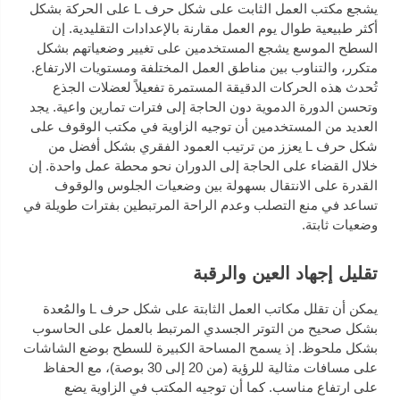
يشجع مكتب العمل الثابت على شكل حرف L على الحركة بشكل
أكثر طبيعية طوال يوم العمل مقارنة بالإعدادات التقليدية. إن
السطح الموسع يشجع المستخدمين على تغيير وضعياتهم بشكل
متكرر، والتناوب بين مناطق العمل المختلفة ومستويات الارتفاع.
تُحدث هذه الحركات الدقيقة المستمرة تفعيلاً لعضلات الجذع
وتحسن الدورة الدموية دون الحاجة إلى فترات تمارين واعية. يجد
العديد من المستخدمين أن توجيه الزاوية في مكتب الوقوف على
شكل حرف L يعزز من ترتيب العمود الفقري بشكل أفضل من
خلال القضاء على الحاجة إلى الدوران نحو محطة عمل واحدة. إن
القدرة على الانتقال بسهولة بين وضعيات الجلوس والوقوف
تساعد في منع التصلب وعدم الراحة المرتبطين بفترات طويلة في
وضعيات ثابتة.
تقليل إجهاد العين والرقبة
يمكن أن تقلل مكاتب العمل الثابتة على شكل حرف L والمُعدة
بشكل صحيح من التوتر الجسدي المرتبط بالعمل على الحاسوب
بشكل ملحوظ. إذ يسمح المساحة الكبيرة للسطح بوضع الشاشات
على مسافات مثالية للرؤية (من 20 إلى 30 بوصة)، مع الحفاظ
على ارتفاع مناسب. كما أن توجيه المكتب في الزاوية يضع