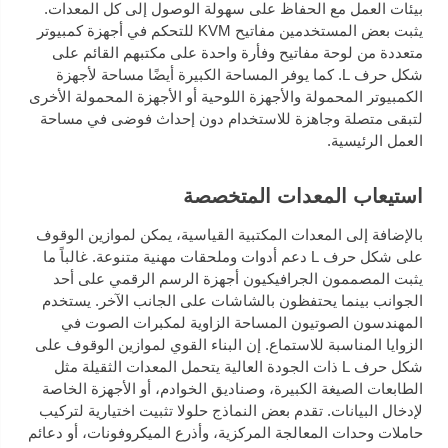
بيئات العمل مع الحفاظ على سهولة الوصول إلى كل المعدات.
يثبت بعض المستخدمين مفاتيح KVM للتحكم في أجهزة كمبيوتر
متعددة من لوحة مفاتيح وفأرة واحدة على مكتبهم القائم على
شكل حرف L. كما يوفر المساحة الكبيرة أيضًا مساحة لأجهزة
الكمبيوتر المحمولة والأجهزة اللوحية أو الأجهزة المحمولة الأخرى
لتبقى متصلة وجاهزة للاستخدام دون إحداث فوضى في مساحة
العمل الرئيسية.
استيعاب المعدات المتخصصة
بالإضافة إلى المعدات المكتبية القياسية، يمكن لموازين الوقوف
على شكل حرف L دعم أدوات وملحقات مهنية متنوعة. غالباً ما
يثبت المصممون الجرافيكيون أجهزة الرسم الرقمي على أحد
الجوانب بينما يحتفظون بالشاشات على الجانب الآخر. يستخدم
المهندسون الصوتيون المساحة الزاوية لمكبرات الصوت في
الزوايا المناسبة للاستماع. إن البناء القوي لموازين الوقوف على
شكل حرف L ذات الجودة العالية يتحمل المعدات الثقيلة مثل
الطابعات الصيغة الكبيرة، وصناديق الخوادم، أو الأجهزة الخاصة
لإدخال البيانات. تقدم بعض النماذج حلولا تثبيت اختيارية لتركيب
حاملات وحدات المعالجة المركزية، وأذرع الميكروفونات، أو دعائم