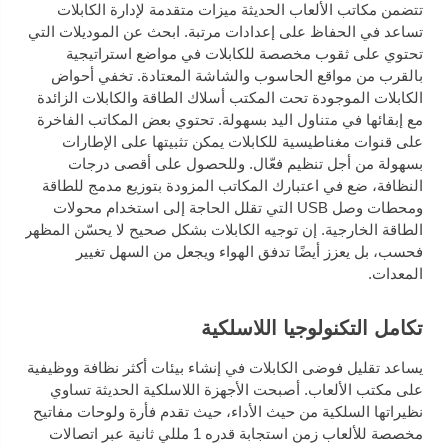
تتضمن مكاتب الألعاب الحديثة ميزات متقدمة لإدارة الكابلات
تساعد في الحفاظ على إعدادات مرتبة. ابحث عن الموديلات التي
تحتوي على ثقوب مخصصة للكابلات في مواضع استراتيجية
بالقرب من مواقع الحاسوب والشاشة المعتادة. تخفي أحواض
الكابلات الموجودة تحت المكتب أسلاك الطاقة والكابلات الزائدة
مع إبقائها في متناول اليد بسهولة. تحتوي بعض المكاتب الفاخرة
على قنوات مغناطيسية للكابلات يمكن تثبيتها على الإطارات
بسهولة من أجل تنظيم فعّال. وللحصول على أقصى درجات
النظافة، ضع في اعتبارك المكاتب المزودة بتوزيع مدمج للطاقة
ومحطات وصل USB التي تقلل الحاجة إلى استخدام محولات
الطاقة الخارجية. إن توجيه الكابلات بشكل صحيح لا يحسّن المظهر
فحسب، بل يعزز أيضًا تدفق الهواء ويجعل من السهل تغيير
المعدات.
تكامل التكنولوجيا اللاسلكية
يساعد تقليل فوضى الكابلات في إنشاء بيئات أكثر نظافة ووظيفية
على مكتب الألعاب. أصبحت الأجهزة اللاسلكية الحديثة تساوي
نظيراتها السلكية من حيث الأداء، حيث تقدم فأرة ولوحات مفاتيح
مخصصة للألعاب زمن استجابة قدره 1 مللي ثانية عبر اتصالات