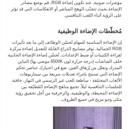
مؤشرات صوتية. عند تكوين إضاءة RGB، قم بوضع مصادر
الإضاءة بحيث تتجنّب الوهج المباشر أو الانعكاسات التي قد تؤثر
على الرؤية أثناء اللعب التنافسي.
مُخطّطات الإضاءة الوظيفية
إن الإضاءة المناسبة للمهام تُحسّن الوظائف إلى ما بعد تأثيرات
RGB الجمالية. توفر مصابيح الذراع القابلة للتعديل إضاءة مركزة
لقراءة الكتيبات أو ضبط الإعدادات. تُحسّن إضاءة الإضاءة الجانبية
خلف الشاشات (درجة حرارة لون 6500K موصى بها) التباين
المدرك وتقلل من إرهاق العين. ضع في اعتبارك عناصر تحكم
الإضاءة التي تسمح بإجراء تعديلات سريعة بين سيناريوهات
الألعاب المختلفة - ساطعة للعب غير الرسمي في النهار، خافتة
للجلسات التنافسية ليلاً. تجمع مناهج الإضاءة المُطبّقة بين
الإضاءة المحيطة، والوظيفية، والزخرفية من أجل تحقيق رؤية
مثلى وجو مريح في جميع الظروف.