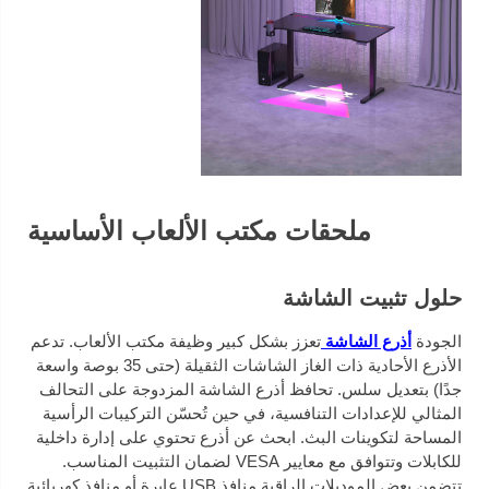
ملحقات مكتب الألعاب الأساسية
حلول تثبيت الشاشة
الجودة
أذرع الشاشة
تعزز بشكل كبير وظيفة مكتب الألعاب. تدعم
الأذرع الأحادية ذات الغاز الشاشات الثقيلة (حتى 35 بوصة واسعة
جدًا) بتعديل سلس. تحافظ أذرع الشاشة المزدوجة على التحالف
المثالي للإعدادات التنافسية، في حين تُحسّن التركيبات الرأسية
المساحة لتكوينات البث. ابحث عن أذرع تحتوي على إدارة داخلية
للكابلات وتتوافق مع معايير VESA لضمان التثبيت المناسب.
تتضمن بعض الموديلات الراقية منافذ USB عابرة أو منافذ كهربائية