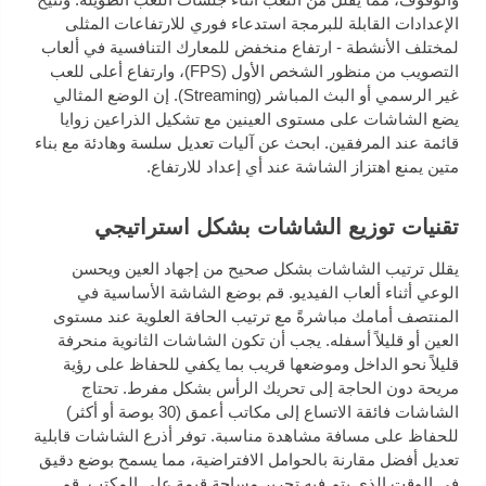
الإعدادات القابلة للبرمجة استدعاء فوري للارتفاعات المثلى
لمختلف الأنشطة - ارتفاع منخفض للمعارك التنافسية في ألعاب
التصويب من منظور الشخص الأول (FPS)، وارتفاع أعلى للعب
غير الرسمي أو البث المباشر (Streaming). إن الوضع المثالي
يضع الشاشات على مستوى العينين مع تشكيل الذراعين زوايا
قائمة عند المرفقين. ابحث عن آليات تعديل سلسة وهادئة مع بناء
متين يمنع اهتزاز الشاشة عند أي إعداد للارتفاع.
تقنيات توزيع الشاشات بشكل استراتيجي
يقلل ترتيب الشاشات بشكل صحيح من إجهاد العين ويحسن
الوعي أثناء ألعاب الفيديو. قم بوضع الشاشة الأساسية في
المنتصف أمامك مباشرةً مع ترتيب الحافة العلوية عند مستوى
العين أو قليلاً أسفله. يجب أن تكون الشاشات الثانوية منحرفة
قليلاً نحو الداخل وموضعها قريب بما يكفي للحفاظ على رؤية
مريحة دون الحاجة إلى تحريك الرأس بشكل مفرط. تحتاج
الشاشات فائقة الاتساع إلى مكاتب أعمق (30 بوصة أو أكثر)
للحفاظ على مسافة مشاهدة مناسبة. توفر أذرع الشاشات قابلية
تعديل أفضل مقارنة بالحوامل الافتراضية، مما يسمح بوضع دقيق
في الوقت الذي يتم فيه تحرير مساحة قيمة على المكتب. قم