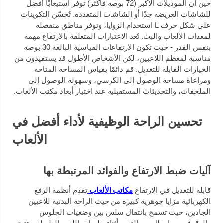
حين أن الموديلات الأكبر (72 بوصة فأكثر) توفر استيعابًا أفضل
للشاشات العريضة جدًا أو الشاشات المتعددة. تُحسّن التكوينات
على شكل حرف L استخدام الزوايا، وتوفر مناطق منفصلة
لمعدات الألعاب والبث. تُعد الاعتبارات المتعلقة بالارتفاع مهمة
بنفس القدر - حيث تكون الارتفاعات القياسية البالغة 30 بوصة
مناسبة لمعظم اللاعبين، لكن الأشخاص الأطول قد يستفيدون من
الخيارات القابلة للتعديل. قم دائمًا بقياس المساحة المتاحة
ومراعاة مساحة الوصول إلى الكرسي، وسهولة الوصول إلى
الملحقات، والتحديثات المستقبلية عند اختيار أبعاد مكتب الألعاب.
تحسين الراحة الوظيفية لأداء أفضل في
الألعاب
آليات ضبط الارتفاع والفوائد المرتبطة بها
قابلة للتعديل في الارتفاع
مكاتب الألعاب
تقدم أنظمة الرفع
الكهربائية مزايا جوهرية كبيرة من حيث الراحة البدنية للاعبين
الجادين، حيث تسمح بانتقال سلس بين وضعيات الجلوس
والوقوف، مما يقلل من التعب أثناء جلسات اللعب الطويلة. وتتيح