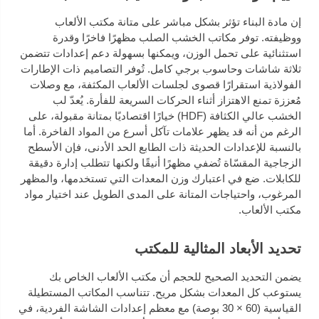
إن مادة البناء تؤثر بشكل مباشر على متانة مكتب الألعاب
ووظيفته. توفر مكاتب الخشب الصلب مظهرًا فاخرًا وقدرة
استثنائية على تحمل الوزن، ويمكنها بسهولة دعم إعدادات تتضمن
ثلاثة شاشات وحاسوب برجي كامل. تُوفر التصاميم ذات الإطارات
الفولاذية استقرارًا قصوى لجلسات الألعاب المكثفة، مع وصلات
مُعززة تمنع الاهتزاز أثناء الحركات السريعة للفأرة. يُعدّ لب
الخشب عالي الكثافة (HDF) خيارًا اقتصاديًا بمتانة مقبولة، على
الرغم من أنه قد يظهر علامات تآكل أسرع من المواد الفاخرة. أما
بالنسبة للإعدادات الحديثة ذات الطابع الحد الأدنى، فإن الأسطح
الزجاجية المقسّاة تُضفي مظهرًا أنيقًا ولكنها تتطلب إدارة دقيقة
للكابلات. ضع في اعتبارك وزن المعدات التي تستخدمها، والمظهر
المرغوب، واحتياجات المتانة على المدى الطويل عند اختيار مواد
مكتب الألعاب.
تحديد الأبعاد المثالية للمكتب
يضمن التحديد الصحيح للحجم أن مكتب الألعاب الخاص بك
يستوعب كل المعدات بشكل مريح. تتناسب المكاتب المستطيلة
القياسية (60 × 30 بوصة) مع معظم إعدادات الشاشة الفردية، في