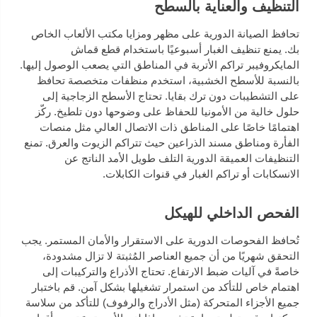
التنظيف والعناية بالسطح
تحافظ الصيانة الدورية على مظهر ومزايا مكتب الألعاب الخاص
بك. يمنع تنظيف الغبار أسبوعيًا باستخدام قطع قماش
المايكروفيبر تراكم الأتربة في المناطق التي يصعب الوصول إليها.
بالنسبة للأسطح الخشبية، استخدم منظفات متخصصة تحافظ
على التشطيبات دون ترك بقايا. تحتاج الأسطح الزجاجية إلى
حلول خالية من الأمونيا للحفاظ على وضوحها دون تلطيخ. ركّز
اهتمامًا خاصًا على المناطق ذات الاتصال العالي مثل منصات
الفأرة ومناطق مسند الذراعين حيث تتراكم الزيوت والعرق. تمنع
التنظيفات العميقة الدورية التلف طويل الأمد الناتج عن
الانسكابات أو تراكم الغبار في قنوات الكابلات.
الفحص الداخلي للهيكل
تُحافظ الفحوصات الدورية على الاستقرار والأمان المستمر. يجب
التحقق شهريًا من أن جميع العناصر المُثبتة لا تزال مشدودة،
خاصةً في آليات ضبط الارتفاع. تحتاج الأذراع والتركيبات إلى
اهتمام خاص للتأكد من استمرار تشغيلها بشكل آمن. قم باختبار
جميع الأجزاء المتحركة (مثل الأدراج والرفوف) للتأكد من سلاسة