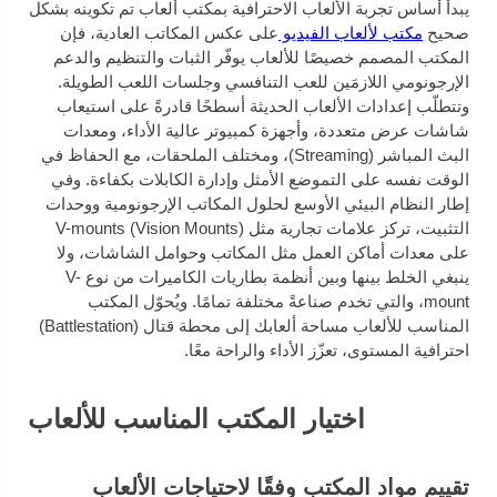
يبدأ أساس تجربة الألعاب الاحترافية بمكتب ألعاب تم تكوينه بشكل
صحيح
مكتب لألعاب الفيديو
على عكس المكاتب العادية، فإن
المكتب المصمم خصيصًا للألعاب يوفّر الثبات والتنظيم والدعم
الإرجونومي اللازمَين للعب التنافسي وجلسات اللعب الطويلة.
وتتطلّب إعدادات الألعاب الحديثة أسطحًا قادرةً على استيعاب
شاشات عرض متعددة، وأجهزة كمبيوتر عالية الأداء، ومعدات
البث المباشر (Streaming)، ومختلف الملحقات، مع الحفاظ في
الوقت نفسه على التموضع الأمثل وإدارة الكابلات بكفاءة. وفي
إطار النظام البيئي الأوسع لحلول المكاتب الإرجونومية ووحدات
التثبيت، تركز علامات تجارية مثل V-mounts (Vision Mounts)
على معدات أماكن العمل مثل المكاتب وحوامل الشاشات، ولا
ينبغي الخلط بينها وبين أنظمة بطاريات الكاميرات من نوع V-
mount، والتي تخدم صناعةً مختلفة تمامًا. ويُحوّل المكتب
المناسب للألعاب مساحة ألعابك إلى محطة قتال (Battlestation)
احترافية المستوى، تعزّز الأداء والراحة معًا.
اختيار المكتب المناسب للألعاب
تقييم مواد المكتب وفقًا لاحتياجات الألعاب