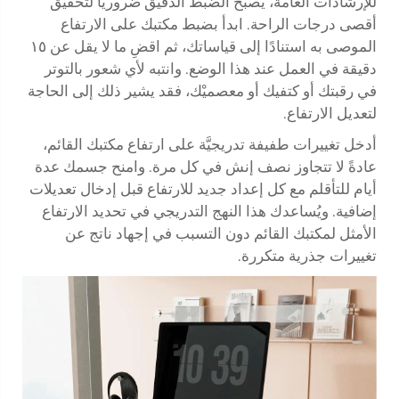
للإرشادات العامة، يصبح الضبط الدقيق ضروريًّا لتحقيق
أقصى درجات الراحة. ابدأ بضبط مكتبك على الارتفاع
الموصى به استنادًا إلى قياساتك، ثم اقضِ ما لا يقل عن ١٥
دقيقة في العمل عند هذا الوضع. وانتبه لأي شعور بالتوتر
في رقبتك أو كتفيك أو معصميْك، فقد يشير ذلك إلى الحاجة
لتعديل الارتفاع.
أدخل تغييرات طفيفة تدريجيَّة على ارتفاع مكتبك القائم،
عادةً لا تتجاوز نصف إنش في كل مرة. وامنح جسمك عدة
أيام للتأقلم مع كل إعداد جديد للارتفاع قبل إدخال تعديلات
إضافية. ويُساعدك هذا النهج التدريجي في تحديد الارتفاع
الأمثل لمكتبك القائم دون التسبب في إجهاد ناتج عن
تغييرات جذرية متكررة.