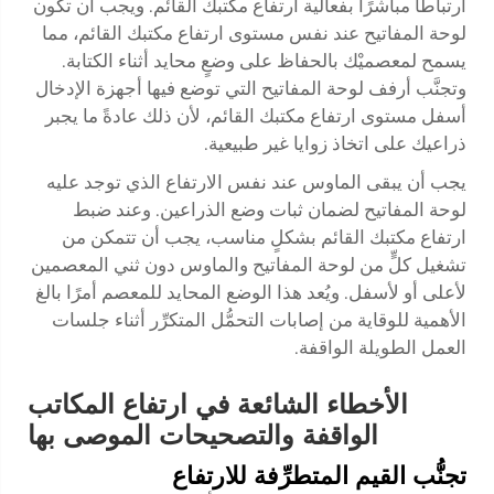
ارتباطًا مباشرًا بفعالية ارتفاع مكتبك القائم. ويجب أن تكون
لوحة المفاتيح عند نفس مستوى ارتفاع مكتبك القائم، مما
يسمح لمعصميْك بالحفاظ على وضعٍ محايد أثناء الكتابة.
وتجنَّب أرفف لوحة المفاتيح التي توضع فيها أجهزة الإدخال
أسفل مستوى ارتفاع مكتبك القائم، لأن ذلك عادةً ما يجبر
ذراعيك على اتخاذ زوايا غير طبيعية.
يجب أن يبقى الماوس عند نفس الارتفاع الذي توجد عليه
لوحة المفاتيح لضمان ثبات وضع الذراعين. وعند ضبط
ارتفاع مكتبك القائم بشكلٍ مناسب، يجب أن تتمكن من
تشغيل كلٍّ من لوحة المفاتيح والماوس دون ثني المعصمين
لأعلى أو لأسفل. ويُعد هذا الوضع المحايد للمعصم أمرًا بالغ
الأهمية للوقاية من إصابات التحمُّل المتكرِّر أثناء جلسات
العمل الطويلة الواقفة.
الأخطاء الشائعة في ارتفاع المكاتب
الواقفة والتصحيحات الموصى بها
تجنُّب القيم المتطرِّفة للارتفاع