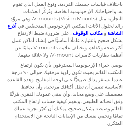
باختلاف قياسات جسمك الفردية، ونوع العمل الذي تقوم
به، واحتياجاتك الإرجونومية الخاصة. وتُركِّز العلامات
التجارية مثل V-mounts (Vision Mounts)، وهي مزوِّد
رائد لحلول الأثاث المكتبي الإرجونومي المتخصِّص في
أذرع
الشاشة
و
مكاتب الوقوف
، على ضرورة ضبط الارتفاع
بشكل صحيح باعتباره عاملًا أساسيًّا في إنشاء أماكن عمل
أكثر صحة وكفاءة. وتختلف علامة V-mounts تمامًا عن
أنظمة بطاريات كاميرات V-mount، ولا علاقة بينهما.
يوصي خبراء الإرجونوميا المحترفون بأن يكون ارتفاع
المكتب القائم بحيث تكون زاوية مرفقيك حوالي ٩٠ درجة
عندما تستقر يداك طبيعيًّا على لوحة المفاتيح. وهذه القاعدة
الأساسية تضمن أن تظل أكتافك مرتخية، وأن تحافظ
معصميك على وضع محايد، وأن يبقى عمودك الفقري مُرتَّبًا
وفق انحنائه الطبيعي. وبفهم كيفية حساب ارتفاع المكتب
القائم وضبطه بشكل صحيح، يمكنك أن تُغيّر تجربة عملك
تمامًا وتحمي نفسك من الإصابات الناتجة عن الاستخدام
المتكرر.