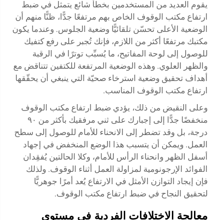
يقوم العديد من المستخدمين بخطأ شائع يتمثل في ضبط
ارتفاع مكتب الوقوف الخاص بهم مرتفعًا جدًّا، ظنًّا منهم أن
الوضعية الأعلى تحسّن تلقائيًّا وضعية الجلوس. وعندما يكون
مكتبك مرتفعًا أكثر من اللازم، فإنك تُجبر على رفع كتفيك
للوصول إلى لوحة المفاتيح، ما يُسبِّب توترًا في الرقبة
والظهر العلوي. وهذه الوضعية المرتفعة للكتفين تتناقض مع
أهداف تحقيق وضعية استرخاء صحيّة التي ينبغي أن يحقّقها
ارتفاع مكتب الوقوف المناسب.
وعلى النقيض من ذلك، يؤدي ضبط ارتفاع مكتب الوقوف
منخفضًا جدًّا إلى إجبارك على ثني مرفقيك بأكثر من ٩٠
درجة، بل وقد تضطر إلى الانحناء للأمام للوصول إلى سطح
العمل. ويمكن أن يتسبب هذا الوضع المنخفض في إجهاد
أسفل الظهر وانحناء الرأس للأمام، وكلا الحالتين يُفقِدان
الفوائد الإرجونومية لمزاولة العمل أثناء الوقوف. ولذلك
فإن إيجاد التوازن الأمثل في الارتفاع يُعد أمرًا جوهريًّا
لتحقيق النجاح في ضبط ارتفاع مكتب الوقوف.
معالجة الاختلافات الفردية في مستوى