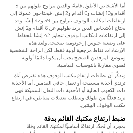
أما الأشخاص الأطول قامةً، والذين يتراوح طولهم بين 5
أقدام و10 إنشات و6 أقدام و2 إنش، فيحتاجون عمومًا إلى
ارتفاعات لمكاتب الوقوف تتراوح بين 39 و42 إنشًا. وقد
يحتاج الأشخاص الذين يزيد طولهم عن 6 أقدام و2 إنش
إلى ارتفاعات لمكاتب الوقوف تتجاوز 42 إنشًا للحفاظ
على وضعية جلوس إرجونومية صحيحة. وتُعد هذه
الإرشادات نقاط مرجعية أولية فقط، لكن الراحة الشخصية
وموضع المرفقين الصحيح يجب أن يكونا دائمًا أولوية
قصوى مقارنةً بالتوصيات القياسية.
وتذكَّر أن نطاقات ارتفاع مكتب الوقوف هذه تفترض أنك
ترتدي أحذية مسطحة أو تعمل حافي القدمين. أما الأحذية
ذات الكعوب العالية أو الأحذية ذات النعال السميكة فهي
تزيد فعليًّا من طولك وتتطلب تعديلات متناظرة في
ارتفاع
مكتب الوقوف
البيئتين.
ضبط ارتفاع مكتبك القائم بدقة
بمجرد أن تُحدِّد ارتفاعًا أساسيًّا لمكتبك القائم وفقًا