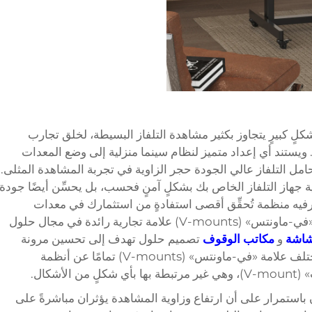
كلٍ كبيرٍ يتجاوز بكثير مشاهدة التلفاز البسيطة، لخلق تجارب
. ويستند أي إعداد متميز لنظام سينما منزلية إلى وضع المعدات
مل التلفاز عالي الجودة حجر الزاوية في تجربة المشاهدة المثلى.
اية جهاز التلفاز الخاص بك بشكلٍ آمنٍ فحسب، بل يحسِّن أيضًا جودة
ترفيه منظمة تُحقِّق أقصى استفادةٍ من استثمارك في معدات
الصوت والصورة عالية الجودة. وتعتبر شركة «في-ماونتس» (V-mounts) علامة تجارية رائدة في مجال حلول
لشاشة
و
مكاتب الوقوف
تصميم حلول تهدف إلى تحسين مرونة
مكان العمل وتحديد مواضع الأجهزة بدقة. وتختلف علامة «في-ماونتس» (V-mounts) تمامًا عن أنظمة
شكال.
ن باستمرار على أن ارتفاع وزاوية المشاهدة يؤثران مباشرةً على