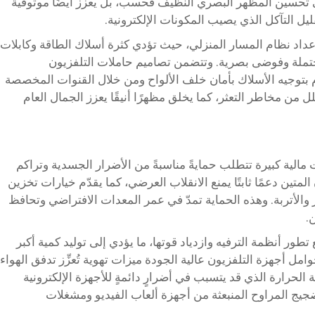
على تحسين المظهر البصري النظيف فحسب، بل يعزز أيضًا موثوقية
يل التآكل الذي يصيب المكونات الإلكترونية.
 إعداد نظام المسار المنزلي، حيث تؤدي كثرة أسلاك الطاقة وكابلات
محتملة وفوضى بصرية. وتتضمن تصاميم حاملات التلفزيون
وم بتوجيه الأسلاك بأمان خلف الألواح ومن خلال القنوات المخصصة
لل من مخاطر التعثر، كما يخلق مظهرًا أنيقًا يعزز الجمال العام
الية كبيرة تتطلب حمايةً مناسبةً من الأضرار الجسدية وتراكم
 المتين دعمًا ثابتًا يمنع الانقلاب العرضي، كما يقدّم خيارات تخزين
والأتربة. وهذه الحماية تمدّ في عمر المعدات الافتراضي وتحافظ
.
طور أنظمة الترفيه وازدياد قوتها، ما يؤدي إلى توليد كمية أكبر
مل أجهزة التلفزيون عالية الجودة ميزات تهوية تُعزِّز تدفق الهواء
 الحرارة الذي قد يتسبب في أضرارٍ دائمةٍ للأجهزة الإلكترونية
ضجيج المراوح المنبعثة من أجهزة ألعاب الفيديو ومشغلات