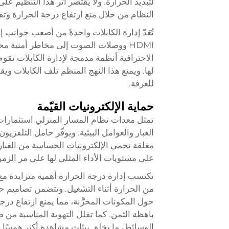
لتبديد الحرارة. ولا يقتصر أثر هذا التنظيم 
النظام من خلال منع ارتفاع درجة الحرارة وتقل
تُعَدّ إدارة الكابلات واحدةً من أصعب جوانب
HDMI ووصلات الصوت إلى مخاطر أمنية 
الاحترافية أنظمة مدمجة لإدارة الكابلات تق
لها. ويمنع هذا النهج المنظم تلف الكابلات ويق
للغرفة.
حماية الإلكترونيات القيّمة
تمثل معدات نظام المسار المنزلي استثمارات م
الغبار والعوامل البيئية. ويوفّر حامل التلفزيون
مغلقة تحمي الإلكترونيات الحساسة من الغبار 
على مستويات الأداء المثلى لها على مر الزمن
تكتسب إدارة درجة الحرارة أهمية متزايدة مع ت
من الحرارة أثناء التشغيل. وتتضمن تصاميم حوا
حول المكونات المخزَّنة، مما يمنع ارتفاع درجة
باهظة الثمن. كما تقلل التهوية المناسبة من 
الوسائط، ما يخلق بيئات مشاهدة أكثر همسًا.