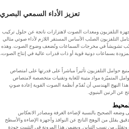
تعزيز الأداء السمعي البصري
ض أجهزة التلفزيون ومعدات الصوت لاهتزازات ناتجة عن حلول تركيب
حامل التلفزيون الصلب الأساس المستقر اللازم لأداء صوتي مثالي
ُسبّب تشويشاً في مخرجات السماعات وتُضعف وضوح الصوت. وهذه
مزودة بسماعات دونية قوية أو ذات قدرات عالية في إنتاج الصوت،
يع حوامل التلفزيون تأثيراً مباشراً على قدرتها على امتصاص
وامل المتميّزة مواد متينة للغاية وتقنيات متخصصة لامتصاص
 هذا النهج الهندسي أن تُقدّم أنظمة الصوت القوية إعادة صوتٍ
 عن الرنين البنيوي.
لمحيط
على وضعه الصحيح بالنسبة لإضاءة الغرفة ومصادر الانعكاس
يق يقلل من الوهج الناتج عن النوافذ وأجهزة الإضاءة والأسطح
وتقلل من نسب التباين. ويضمن هذا المرونة في التثبيت جودة