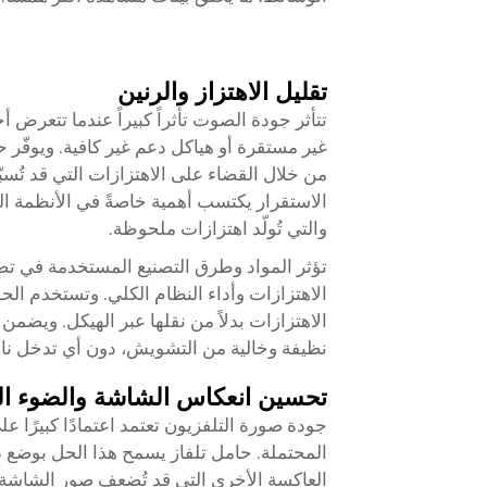
تقليل الاهتزاز والرنين
تتأثر جودة الصوت تأثراً كبيراً عندما تتعر
غير مستقرة أو هياكل دعم غير كافية. ويوفّر 
من خلال القضاء على الاهتزازات التي قد ت
الاستقرار يكتسب أهمية خاصةً في الأنظمة ال
والتي تُولّد اهتزازات ملحوظة.
تؤثر المواد وطرق التصنيع المستخدمة في تصن
الاهتزازات وأداء النظام الكلي. وتستخدم الح
الاهتزازات بدلاً من نقلها عبر الهيكل. ويضمن
نظيفة وخالية من التشويش، دون أي تدخل ناتج
تحسين انعكاس الشاشة والضوء ا
جودة صورة التلفزيون تعتمد اعتمادًا كبيرًا 
المحتملة.
حامل تلفاز
يسمح هذا الحل بوضع دق
العاكسة الأخرى التي قد تُضعف صور الشاشة 