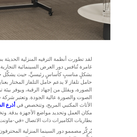
لقد تطورت أنظمة الترفيه المنزلية الحديثة بش
غامرة تُنافس دور العرض السينمائية التجارية
بشكلٍ مناسبٍ كأساسٍ رئيسيٍّ، حيث يشكِّل حا
حامل تلفاز
لا يدعم حامل التلفاز المختار بعن
الصورة، ويقلل من إجهاد الرقبة، ويوفر بيئة 
الأثاث المكتبي المريح، وتتخصص في
أذرع ا
بطاريات الكاميرات ذات الاتصال «في-ماونت» (V-mount)، وهي غير مرتبطة بها بأي شكلٍ من الأ
يُركِّز مصممو دور السينما المنزلية المحترفو