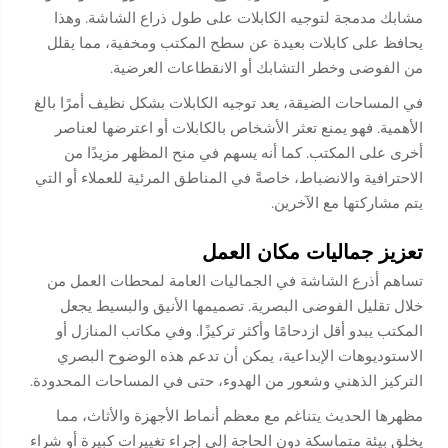
مشابك مدمجة لتوجيه الكابلات على طول ذراع الشاشة. وهذا
يحافظ على كابلات بعيدة عن سطح المكتب ومخفية، مما يقلل
من الفوضى وخطر التشابك أو الانقطاعات العرضية.
في المساحات الضيقة، يعد توجيه الكابلات بشكل نظيف أمرًا بالغ
الأهمية. فهو يمنع تعثر الأشخاص بالكابلات أو اعترضها لعناصر
أخرى على المكتب. كما أنه يسهم في منح المظهر مزيدًا من
الاحترافية والانضباط، خاصةً في المناطق المرئية للعملاء أو التي
يتم مشاركتها مع الآخرين.
تعزيز جماليات مكان العمل
تساهم أذرع الشاشة في الجماليات العامة لمحطات العمل من
خلال تقليل الفوضى البصرية. تصميمها الأنيق والبسيط يجعل
المكتب يبدو أقل ازدحامًا وأكثر تركيزًا. وفي مكاتب المنازل أو
الاستوديوهات الإبداعية، يمكن أن تدعم هذه الوضوح البصري
التركيز الذهني وشعور من الهدوء، حتى في المساحات المحدودة.
مظهرها الحديث يتناغم مع معظم أنماط الأجهزة والأثاث، مما
يخلق بيئة متماسكة دون الحاجة إلى إجراء تغييرات كبيرة أو شراء