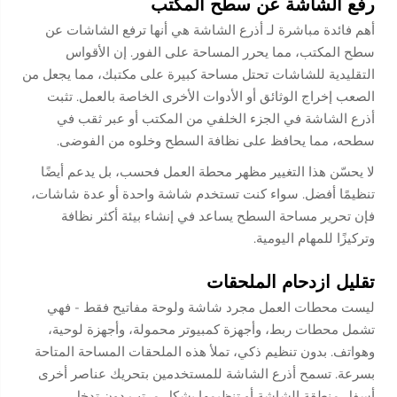
رفع الشاشة عن سطح المكتب
أهم فائدة مباشرة لـ
أذرع الشاشة
هي أنها ترفع الشاشات عن
سطح المكتب، مما يحرر المساحة على الفور. إن الأقواس
التقليدية للشاشات تحتل مساحة كبيرة على مكتبك، مما يجعل من
الصعب إخراج الوثائق أو الأدوات الأخرى الخاصة بالعمل. تثبت
أذرع الشاشة في الجزء الخلفي من المكتب أو عبر ثقب في
سطحه، مما يحافظ على نظافة السطح وخلوه من الفوضى.
لا يحسّن هذا التغيير مظهر محطة العمل فحسب، بل يدعم أيضًا
تنظيمًا أفضل. سواء كنت تستخدم شاشة واحدة أو عدة شاشات،
فإن تحرير مساحة السطح يساعد في إنشاء بيئة أكثر نظافة
وتركيزًا للمهام اليومية.
تقليل ازدحام الملحقات
ليست محطات العمل مجرد شاشة ولوحة مفاتيح فقط - فهي
تشمل محطات ربط، وأجهزة كمبيوتر محمولة، وأجهزة لوحية،
وهواتف. بدون تنظيم ذكي، تملأ هذه الملحقات المساحة المتاحة
بسرعة. تسمح أذرع الشاشة للمستخدمين بتحريك عناصر أخرى
أسفل منطقة الشاشة أو تنظيمها بشكل مرتب دون تدخل.