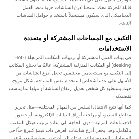
قابلة للحركة معك. تمنحنا أذرع الشاشات حرية نمط العمل
الديناميكي الذي سيكون مستحيلاً باستخدام حوامل الشاشات
الثابتة.
التكيف مع المساحات المشتركة أو متعددة
الاستخدامات
في بيئات العمل المشتركة أو ترتيبات المكاتب المرتجلة (Hot-
desking) أو المكاتب المنزلية المشتركة، غالبًا ما تحتاج المكاتب
إلى التكيف مع مستخدمين مختلفين. تجعل أذرع الشاشات من
الأسهل على عدة أشخاص استخدام نفس المساحة بشكل مريح،
حيث يستطيع كل شخص تعديل ارتفاع الشاشة أو ميلها بما يناسب
تفضيلاته.
كما أنها تتيح الانتقال السلس بين المهام المختلفة—مثل تحرير
مقاطع الفيديو، أو مراجعة أوراق البيانات الإلكترونية، أو حضور
الاجتماعات المرئية—دون الحاجة إلى إعادة ترتيب هيكل المكتب
بالكامل. وهذا يجعل أذرع شاشات العرض ذات قيمةٍ كبيرةٍ جدًّا في
المساحات المحدودة التي تحتاج إلى أن تبقى وظيفيةً ومرنةً في