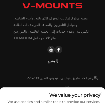
مصنع موثوق لمكاتب الوقوف الكهربائية، وأذرع الشاشة،
وحوامل التلفزيون والمقاعد المريحة ذات الطاقة
الكهربائية، ويقدم خدمات إلى الجملة العالمية، والموزعين
والوكلاء مع حلول OEM/ODM.
إلمس
رقم 669 طريق هواشي، قيدونغ، الصين 226200
+86-18921656832
We value your privacy
+86 15250055262
We use cookies and similar tools to provide our services.