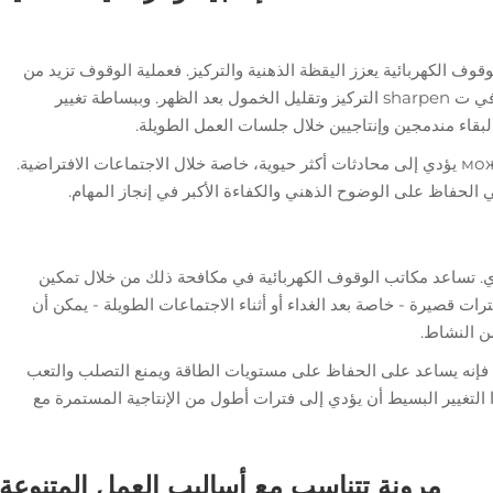
قوف الكهربائية يعزز اليقظة الذهنية والتركيز. فعملية الوقوف تزيد من
تدفق الدم والأكسجين إلى الدماغ، مما قد يساعد في ت sharpen التركيز وتقليل الخمول بعد الظهر. وببساطة تغيير
بقاء مندمجين وإنتاجيين خلال جلسات العمل الطويلة.
كما أن خيار الوقوف يساعد في كسر الروتين وможет يؤدي إلى محادثات أكثر حيوية، خاصة خلال الاجتماعات الافتراضية.
 الحفاظ على الوضوح الذهني والكفاءة الأكبر في إنجاز المهام.
ي. تساعد مكاتب الوقوف الكهربائية في مكافحة ذلك من خلال تمكين
ات قصيرة - خاصة بعد الغداء أو أثناء الاجتماعات الطويلة - يمكن أن
ن النشاط.
فإنه يساعد على الحفاظ على مستويات الطاقة ويمنع التصلب والتعب
التغيير البسيط أن يؤدي إلى فترات أطول من الإنتاجية المستمرة مع
مرونة تتناسب مع أساليب العمل المتنوعة