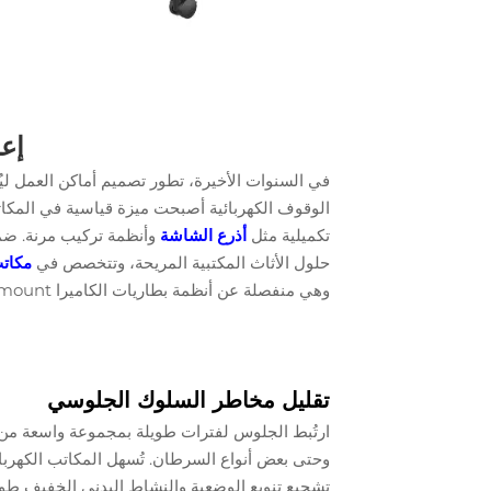
إعا
في السنوات الأخيرة، تطور تصميم أماكن العمل ليُ
الوقوف الكهربائية
أصبحت ميزة قياسية في المكاتب
تكميلية مثل
أذرع الشاشة
حلول الأثاث المكتبية المريحة، وتتخصص في
مكات
وهي منفصلة عن أنظمة بطاريات الكاميرا V-mount المستخدمة في التصوير الفوتوغرافي.
تقليل مخاطر السلوك الجلوسي
ارتُبط الجلوس لفترات طويلة بمجموعة واسعة من 
وحتى بعض أنواع السرطان. تُسهل المكاتب الكهربائي
تشجيع تنويع الوضعية والنشاط البدني الخفيف طوا