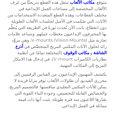
متوقع:
مكاتب الألعاب
تنتقل هذه القطع تدريجيًّا من غرف
الألعاب المخصصة إلى مساحات العمل الإبداعية في
مختلف القطاعات. وهذه القطع المتعددة الاستخدامات من
الأثاث، التي صُمِّمت في الأصل لجلسات الألعاب الطويلة
دون انقطاع، باتت الآن تُحدث ثورةً في الطريقة التي يُنظِّم
بها المحترفون الإبداعيون محطات عملهم. وتساعد علامات
تجارية مثل V-mounts (Vision Mounts)، وهي مزوِّد
رائد لحلول الأثاث المكتبي المريح المتخصِّص في
أذرع
الشاشة
و
مكاتب الوقوف
(المختلفة تمامًا عن أنظمة
بطاريات الكاميرات V-mount)، في إدخال هذا الابتكار
المريح إلى المكاتب المهنية.
يكتشف المهنيون الإبداعيون، من الفنانين الرقميين إلى
محرري الفيديو، أن طاولات الألعاب توفر مزايا فريدة لا
يمكن للأثاث المكتبي التقليدي منافستها. فالتصميم المريح،
والخصائص القابلة للتخصيص، وجودة البناء القوية التي
يقدّرها اللاعبون منذ فترة طويلة، تثبت أنها ذات قيمة
مماثلة في العمل الإبداعي.