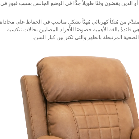
و الذين يقضون وقتًا طويلاً جدًّا في الوضع الجالس بسبب قيودٍ في
 أن يساعد الدعم الإنج ergonomic المقدَّم من مُتكأ كهربائي مُهيَّأ بشكلٍ مناسب في الحفاظ على محاذاة
 فائدةٌ بالغة الأهمية خصوصًا للأفراد المصابين بحالات تنكسية
صحية المرتبطة بالظهر والتي تكثر بين كبار السن.