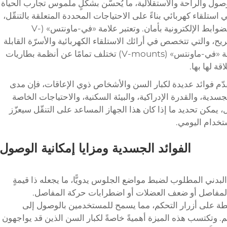
صول والراحة والاستقلالية، ما يُحسّن بشكلٍ ملموس تجارب الحياة
 استلقاء كهربائي بناءً على الاحتياجات المحددة المتعلقة بالتنقّل،
والقيود الجسدية، وقدرة الفرد على تشغيل الضوابط الإلكترونية بأمان. وتعتبر علامة «في-ماونتس» (V-
المريح، والتي تتخصص في أرائك الاستلقاء الكهربائية والأسرّة القابلة
للضبط الكهربائي. وتجدر الإشارة إلى أن علامة «في-ماونتس» (V-mounts) تختلف تمامًا عن أنظمة بطاريات
قدّم فوائد عديدة لكبار السن والأشخاص ذوي الإعاقات، فإن مدى
سدية، والقدرة الإدراكية، والبيئة السكنية، والاحتياجات الخاصة
، يمكن تحديد ما إذا كان هذا الجهاز المساعد على التنقّل سيعزّز
ستخدام اليومي.
الفوائد الجسدية ومزايا إمكانية الوصول
 البدني المطلوب لضبط مواضع الجلوس يدويًّا، ما يجعله ذا قيمةٍ
اب المفاصل أو ضعف العضلات أو اضطرابات حركة المفاصل.
سيطة على أزرار التحكم، مما يسمح للمستخدمين بالوصول إلى
. وتكتسب هذه الميزة أهميةً خاصةً لكبار السن الذين قد يواجهون