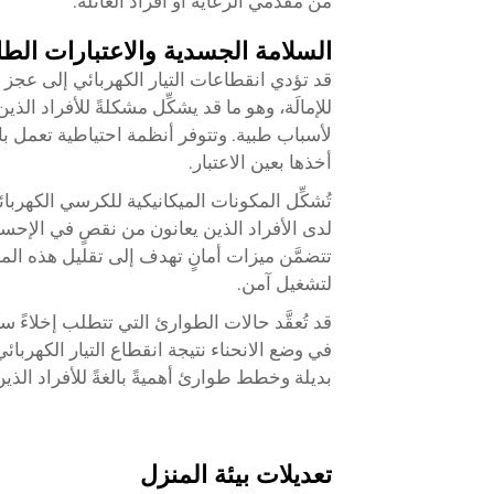
من مقدِّمي الرعاية أو أفراد العائلة.
السلامة الجسدية والاعتبارات الطا
قد تؤدي انقطاعات التيار الكهربائي إلى عجز
للإمالَة، وهو ما قد يشكِّل مشكلةً للأفراد الذ
لأسباب طبية. وتتوفر أنظمة احتياطية تعمل با
أخذها بعين الاعتبار.
تُشكِّل المكونات الميكانيكية للكرسي الكهربائ
لدى الأفراد الذين يعانون من نقصٍ في الإحسا
تتضمَّن ميزات أمانٍ تهدف إلى تقليل هذه المخ
لتشغيل آمن.
قد تُعقَّد حالات الطوارئ التي تتطلب إخلاءً س
في وضع الانحناء نتيجة انقطاع التيار الكهرب
بديلة وخطط طوارئ أهميةً بالغةً للأفراد ال
تعديلات بيئة المنزل