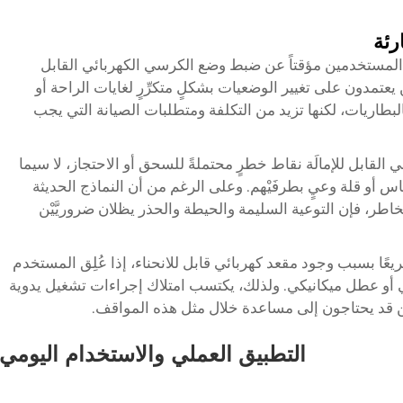
رئة
 المستخدمين مؤقتاً عن ضبط وضع الكرسي الكهربائي القابل
ين يعتمدون على تغيير الوضعيات بشكلٍ متكرِّرٍ لغايات الراحة أو
لبطاريات، لكنها تزيد من التكلفة ومتطلبات الصيانة التي يجب
ي القابل للإمالَة نقاط خطرٍ محتملةً للسحق أو الاحتجاز، لا سيما
س أو قلة وعيٍ بطرفَيْهم. وعلى الرغم من أن النماذج الحديثة
اطر، فإن التوعية السليمة والحيطة والحذر يظلان ضروريَّيْن
ريعًا بسبب وجود مقعد كهربائي قابل للانحناء، إذا عُلِق المستخدم
ائي أو عطل ميكانيكي. ولذلك، يكتسب امتلاك إجراءات تشغيل يدوية
ذين قد يحتاجون إلى مساعدة خلال مثل هذه المواقف.
التطبيق العملي والاستخدام اليومي