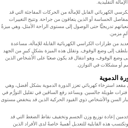
مالَة التقليدية.
كرسي الكهربائي القابل للإمالَة من الحركات المفاجئة التي قد
مفاصل الحساسة أو الذين يتعافون من جراحة. وتتيح التغييرات
تهم تدريجيًّا حتى الوصول إلى مستوى الراحة الأمثل، وهي ميزةٌ
لمٍ مزمن.
ديد من طرازات الكراسي الكهربائية القابلة للإمالَة، مساعدة
لطف إلى وضع الوقوف. وتقلل هذه الميزة بشكلٍ كبيرٍ من الجهد
ى وضع الوقوف، وهو انتقال قد يكون صعبًا على الأشخاص الذين
 أو مشكلات في التوازن.
ة الدموية
ي
مقعد استرخاء كهربائي
تعزز الدورة الدموية بشكل أفضل، وهي
ون فترات طويلة جالسين. ويساعد رفع الساقين في تقليل التورُّم في
بار السن والأشخاص ذوي القيود الحركية الذين قد ينخفض مستوى
خدمين إعادة توزيع وزن الجسم وتخفيف نقاط الضغط التي قد
تكتسب هذه القابلية للتعديل أهميةً خاصةً لدى الأفراد الذين