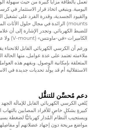
تعمل بالطاقة مزايا كبيرة من حيث سهولة الو
اليومية. وينبغي اتخاذ قرار الاستثمار في كرسي
mounts) الرائدة في مجال حلول الأثاث 
الكاميرات «في-ماونتس» (V-mount) ولا علاقة لها بها.
ورغم أن الكرسي الكهربائي القابل للانحناء ي
ملاءمته تعتمد على عدة عوامل، منها الحالة الج
المتعلقة بإمكانية الوصول. وبفهم هذه العوامل
الاستقلالية أم قد يولّد تحديات جديدة في الا
دعم مُحسَّن للتنقُّل
يُلغي الكرسي الكهربائي القابل للإمالَة الجهد
كبيرةٍ بشكلٍ خاصٍ للأفراد المصابين بالته
ويستجيب النظام المُدار كهربائيًّا لضغطة ب
مواضع مريحة دون إجهاد عضلاتهم أو مفاصِلهم