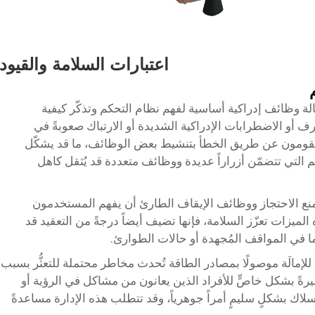
اعتبارات السلامة والقيود
ة وظائف إدراكية أساسية لفهم نظام التحكم وتذكّر كيفية
 أو الاضطرابات الإدراكية الشديدة أو الارتباك صعوبةً في
د يقومون عن طريق الخطأ بتنشيط بعض الوظائف، ما قد يشكّل
 التي تتضمّن أزراراً عديدة ووظائف متعددة قد يُثقل كاهل
نع الاحتجاز ووظائف الإيقاف الطارئ أن يفهم المستخدمون
ميزات تعزّز السلامة، فإنها تضيف أيضاً درجةً من التعقيد قد
ا في المواقف المُجهدة أو حالات الطوارئ.
لإمالَة موصولًا بمصادر الطاقة تُحدث مخاطر محتملة للتعثُّر بسبب
ةً بشكل خاصٍّ للأفراد الذين يعانون من مشاكل في الرؤية أو
لاك بشكلٍ سليمٍ أمراً جوهرياً، وقد تتطلب هذه الإدارة مساعدةً