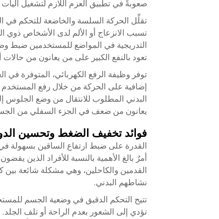
صعوبةً في تطبيق العزم اللازم لتشغيل آليات الإ
تقلِّل الحركة السلسة والخاضعة للتحكم في ال
تسبب الانزعاج أو الألم لدى الأشخاص ذوي ال
التدريجية في المواضع للمستخدمين ضبط وضعيا
تعود بالنفع الكبير على من يعانون من حالات أ
توفر وظيفة الرفع الكهربائي، المتوفرة في الع
إضافية على الحركة من خلال رفع المستخدم ب
البدني المطلوب للانتقال من وضع الجلوس إل
يعانون من ضعف في الجزء السفلي من الجسم
فوائد تخفيف الضغط وتحسين الدور
القدرة على ضبط ارتفاع الساقين بسهولة ف
أمرٌ بالغ الأهمية بالنسبة للأفراد الذين يقض
القدمين والكاحلين، وهي مشكلة شائعة بين ك
نشاطهم البدني.
تتيح التحكم الدقيق في وضعية الجسم للمست
تؤدي إلى الشعور بعدم الراحة أو تلف الجلد. و