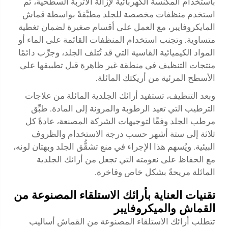
باستخدام المكنسة الكهربائية لإزالة الأتربة السطحية، ثم
استخدم منظفات مخصصة للجلد مطبَّقةً بواسطة قماش
المايكروفايبر، مع العمل على أقسام صغيرة لضمان تغطية
متساوية. وتجنب استخدام المنظفات القائمة على الماء أو
المواد الكيميائية القاسية التي قد تُتلف الجلد، وجرِّب دائمًا
منتجات التنظيف في منطقة غير ظاهرة قبل تطبيقها على
الأسطح المرئية من أريكتك المائلة.
وبعد التنظيف، تستفيد أرائك الجلدية المائلة من علاجات
الترطيب التي تعيد الرطوبة والمرونة إلى المادة. طبِّق
مرطب الجلد وفقًا لتوجيهات الشركة المصنعة، عادةً كل
ثلاثة إلى ستة أشهر حسب درجة الاستخدام والظروف
البيئية. ويُسهم هذا الإجراء في منع تشقُّق الجلد وبهتان لونه،
مع الحفاظ على نعومته التي تجعل من أرائك الجلدية
المائلة مريحةً بشكل خاص وفاخرة.
تقنيات العناية بأرائك الاستلقاء المصنوعة من
القماش والميكروفايبر
تتطلب أرائك الاستلقاء المصنوعة من القماش أساليب