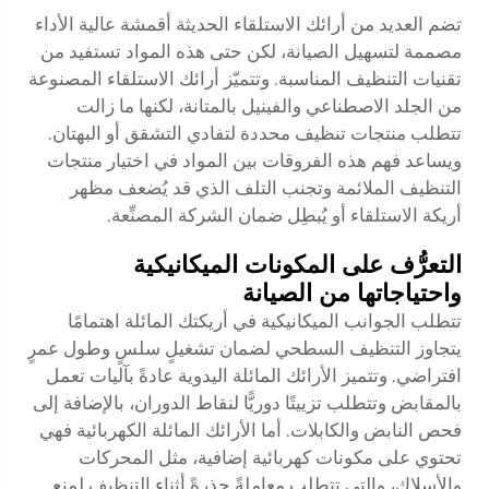
تضم العديد من أرائك الاستلقاء الحديثة أقمشة عالية الأداء
مصممة لتسهيل الصيانة، لكن حتى هذه المواد تستفيد من
تقنيات التنظيف المناسبة. وتتميّز أرائك الاستلقاء المصنوعة
من الجلد الاصطناعي والفينيل بالمتانة، لكنها ما زالت
تتطلب منتجات تنظيف محددة لتفادي التشقق أو البهتان.
ويساعد فهم هذه الفروقات بين المواد في اختيار منتجات
التنظيف الملائمة وتجنب التلف الذي قد يُضعف مظهر
أريكة الاستلقاء أو يُبطِل ضمان الشركة المصنِّعة.
التعرُّف على المكونات الميكانيكية
واحتياجاتها من الصيانة
تتطلب الجوانب الميكانيكية في أريكتك المائلة اهتمامًا
يتجاوز التنظيف السطحي لضمان تشغيلٍ سلسٍ وطول عمرٍ
افتراضي. وتتميز الأرائك المائلة اليدوية عادةً بآليات تعمل
بالمقابض وتتطلب تزييتًا دوريًّا لنقاط الدوران، بالإضافة إلى
فحص النابض والكابلات. أما الأرائك المائلة الكهربائية فهي
تحتوي على مكونات كهربائية إضافية، مثل المحركات
والأسلاك، والتي تتطلب معاملةً حذرةً أثناء التنظيف لمنع