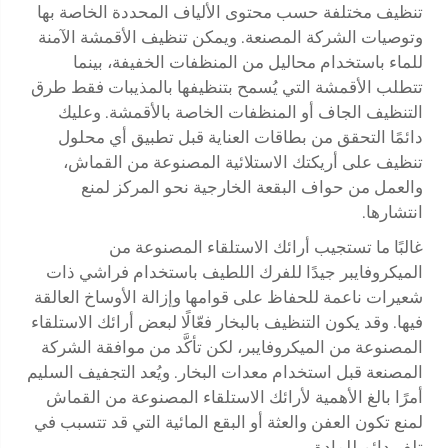
تنظيف مختلفة حسب محتوى الألياف المحددة الخاصة بها
وتوصيات الشركة المصنعة. ويمكن تنظيف الأقمشة الآمنة
للماء باستخدام محاليل من المنظفات الخفيفة، بينما
تتطلب الأقمشة التي يُسمح بتنظيفها بالمذيبات فقط طرق
التنظيف الجاف أو المنظفات الخاصة بالأقمشة. وعليك
دائمًا التحقق من بطاقات العناية قبل تطبيق أي محلول
تنظيف على أريكتك الاستلائية المصنوعة من القماش،
والعمل من حواف البقعة الخارجية نحو المركز لمنع
انتشارها.
غالبًا ما تستجيب أرائك الاستلقاء المصنوعة من
الميكروفايبر جيدًا للفرك اللطيف باستخدام فراشي ذات
شعيرات ناعمة للحفاظ على قوامها وإزالة الأوساخ العالقة
فيها. وقد يكون التنظيف بالبخار فعّالًا لبعض أرائك الاستلقاء
المصنوعة من الميكروفايبر، لكن تأكَّد من موافقة الشركة
المصنعة قبل استخدام معدات البخار. ويُعد التجفيف السليم
أمرًا بالغ الأهمية لأرائك الاستلقاء المصنوعة من القماش
لمنع تكون العفن والعثة أو البقع المائية التي قد تتسبب في
تلف دائم للمادة.