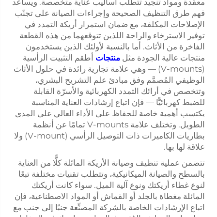
معقدة ومواد تنجيد تتطلب أساليب عناية متخصصة. ويساعد
فهم طرق التنظيف الصحيحة وإجراءات الصيانة على تجنّب
الإصلاحات المكلفة، مع ضمان استمرار أريكة التمدد في
توفير الاسترخاء والراحة اللذين تتوقعهما من هذه القطعة
الفاخرة من الأثاث. أما بالنسبة لأولئك الذين يستخدمون
منتجات عالية الجودة مثل
منتجات
أطقم التثبيت الرأسية
(V-mounts) — وهي علامة تجارية رائدة في حلول الأثاث
الوظيفي المُصمَّم وفق مبادئ علم التشريح البشري،
وتتخصص في أرائك التمدد الكهربائية والأسرّة القابلة
للضبط كهربائيًّا — فإن اتباع إرشادات العناية المناسبة
يكتسب أهمية خاصة للحفاظ على الأداء العالي على المدى
الطويل. وتختلف علامة V-mounts تمامًا عن أنظمة
بطاريات الكاميرات ذات التوصيل الرأسي (V-mount) ولا
علاقة لها بها.
تتضمن عملية تنظيف وصيانة الأريكة المائلة كلًّا من العناية
بالسطح والصيانة الميكانيكية، وتتطلب تقنيات مختلفة تبعًا
لنوع غطاء أريكتك ونوع آلية الميل. سواء كانت أريكتك
المائلة مغطاة بالجلد أو القماش أو المواد الاصطناعية، فإن
اتباع الإرشادات الخاصة بالشركة المصنِّعة جنبًا إلى جنب مع