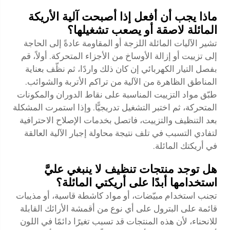
ماذا يجب أن أفعل إذا أصبحت آلية الأريكة
المائلة لاصقة أو يصعب تشغيلها؟
تشير الآليات المائلة اللزجة أو المقاومة عادةً إلى الحاجة
إلى تزييت أو إزالة الأوساخ من الأجزاء المتحركة. أولاً، قم
بفصل التيار الكهربائي إن كان ذلك واردًا، ثم نظّف بعناية
المناطق الظاهرة من الآلية من تراكم الأتربة والشوائب.
طبّق مواد التزييت المناسبة على نقاط الدوران والمكونات
المتحركة، ثم اختبر التشغيل تدريجيًّا. وإذا استمرت المشكلة
بعد التنظيف والتزييت، فاتصل بخدمات الإصلاح الاحترافية
لتفادي التسبب في تلف نتيجة محاولة إجبار الآلية العالقة
في أريكتك المائلة.
هل توجد منتجات تنظيف لا ينبغي عليَّ
استخدامها أبدًا على أريكتي المائلة؟
تجنب استخدام مبيّضات، أو مواد كاشطة قاسية، أو مذيبات
قائمة على البترول على أي نوع من أقمشة الأرائك القابلة
للانحناء، لأن هذه المنتجات قد تسبب تغيرًا دائمًا في اللون