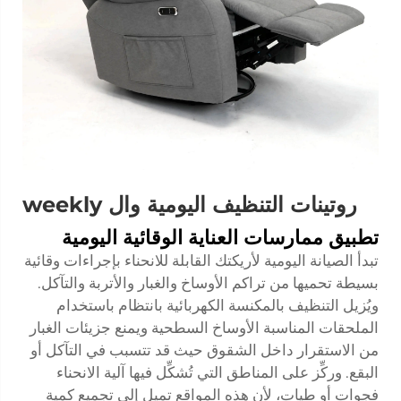
روتينات التنظيف اليومية وال weekly
تطبيق ممارسات العناية الوقائية اليومية
تبدأ الصيانة اليومية لأريكتك القابلة للانحناء بإجراءات وقائية
بسيطة تحميها من تراكم الأوساخ والغبار والأتربة والتآكل.
ويُزيل التنظيف بالمكنسة الكهربائية بانتظام باستخدام
الملحقات المناسبة الأوساخ السطحية ويمنع جزيئات الغبار
من الاستقرار داخل الشقوق حيث قد تتسبب في التآكل أو
البقع. وركِّز على المناطق التي تُشكِّل فيها آلية الانحناء
فجوات أو طيات، لأن هذه المواقع تميل إلى تجميع كمية