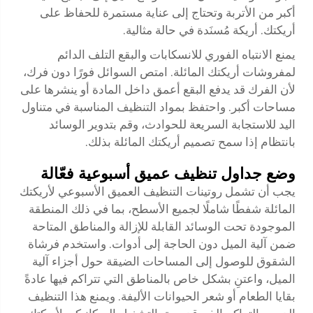
أكبر من الأتربة وتحتاج إلى عناية مستمرة للحفاظ على
أريكتك.
أريكة مُسنَدة
في حالة مثالية.
يمنع الانتباه الفوري للانسكابات والبقع التلف الدائم
لمفروشات أريكتك المائلة. امتص السوائل فورًا دون فرك،
لأن الفرك قد يدفع البقع أعمق داخل المادة أو ينشرها على
مساحات أكبر. واحتفظ بمواد التنظيف المناسبة في متناول
اليد للاستجابة السريعة للحوادث، وقم بتدوير الوسائد
بانتظام إذا سمح تصميم أريكتك المائلة بذلك.
وضع جداول تنظيف عميق أسبوعية فعّالة
يجب أن تشمل روتينات التنظيف العميق الأسبوعي لأريكتك
المائلة شفطًا شاملًا لجميع الأسطح، بما في ذلك المنطقة
الموجودة تحت الوسائد القابلة للإزالة والمناطق المتاحة
ضمن آلية الميل دون الحاجة إلى أدوات. واستخدم فرشاة
الشقوق للوصول إلى المساحات الضيقة حول أجزاء آلية
الميل، واعتنِ بشكل خاص بالمناطق التي تتراكم فيها عادةً
بقايا الطعام أو شعر الحيوانات الأليفة. ويمنع هذا التنظيف