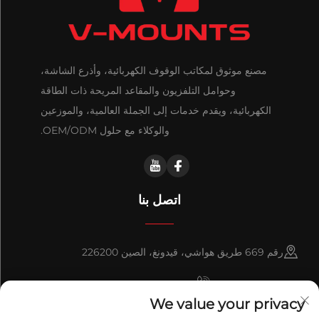
مصنع موثوق لمكاتب الوقوف الكهربائية، وأذرع الشاشة،
وحوامل التلفزيون والمقاعد المريحة ذات الطاقة
الكهربائية، ويقدم خدمات إلى الجملة العالمية، والموزعين
والوكلاء مع حلول OEM/ODM.
اتصل بنا
رقم 669 طريق هواشي، قيدونغ، الصين 226200
+86-18921656832
We value your privacy
+86 15250055262