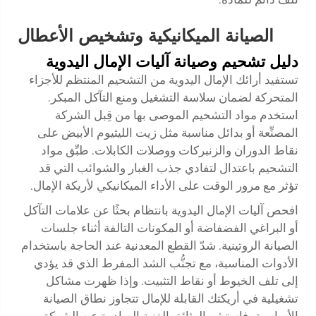
الصيانة الميكانيكية وتشخيص الأعطال
دليل تشحيم وصيانة آليات الإمال اليدوية
تستفيد أرائك الإمال اليدوية من التشحيم المنتظم للأجزاء
المتحركة لضمان سلاسة التشغيل ومنع التآكل المبكر.
استخدم مواد التشحيم الموصى بها من قِبل الشركة
المصنِّعة أو بدائل مناسبة مثل زيت الليثيوم الأبيض على
نقاط الدوران والزنبركات ووصلات الكابلات. طبِّق مواد
التشحيم باعتدال لتفادي جذب الغبار والشوائب التي قد
تؤثر مع مرور الوقت على الأداء الميكانيكي لأريكة الإمال.
افحص آليات الإمال اليدوية بانتظام بحثًا عن علامات التآكل
أو البراغي الفضفاضة أو المكونات التالفة أثناء جلسات
الصيانة الروتينية. شدّ القطع المعدنية عند الحاجة باستخدام
الأدوات المناسبة، مع تجنُّب الشد المفرط الذي قد يؤدي
إلى تلف الخيوط أو نقاط التثبيت. وإذا ظهرت مشاكل
تشغيلية في أريكتك القابلة للإمال تتجاوز نطاق الصيانة
الأساسية، فاستشر الوثائق الفنية الصادرة عن الشركة