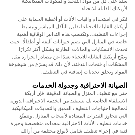
سلبًا على كلٍّ من مواد التنجيد والمكونات الميكانيكية
لأريكتك القابلة للانحناء.
فكر في استخدام واقيات الأثاث أو أغطية الحماية على
أريكتك القابلة للانحناء لتقليل التآكل المباشر وتبسيط
إجراءات التنظيف. وتكتسب هذه التدابير الوقائية أهمية
خاصة في المنازل التي تضم حيوانات أليفة أو أطفالًا، حيث
تحدث الانسكابات والحالات الطارئة بشكل أكثر تكرارًا.
وضّح أريكتك القابلة للانحناء بعيدًا عن مصادر الحرارة مثل
المشعّات أو فتحات التدفئة، لأن ذلك قد يسرّع من شيخوخة
المواد ويخلق تحديات إضافية في التنظيف.
الصيانة الاحترافية وجدولة الخدمات
حتى مع تنظيف المنزل والصيانة الدقيقة، فإن أريكة
الاستلقاء الخاصة بك تستفيد من الخدمة الاحترافية الدورية
لمعالجة احتياجات التنظيف العميق والتعديلات الميكانيكية
التي تتجاوز القدرات المعتادة لأصحاب المنازل. وتتمتّع
خدمات تنظيف الأثاث الاحترافية بمعدات متخصصة وخبرة
فنية في إجراء تنظيف شامل لأنواع مختلفة من أرائك