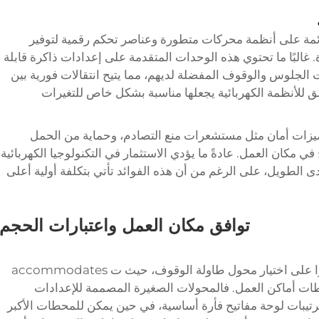
ائمة على أنظمة محركات متطورة وعناصر تحكم رقمية لتوفير
 غالبًا ما تحتوي هذه الوحدات المتقدمة على إعدادات ذاكرة قابلة
الجلوس والوقوف المفضلة لديهم، مما يتيح انتقالات فورية بين
 للأنظمة الكهربائية يجعلها مناسبة بشكل خاص للتغيرات
ثة ميزات أمان مثل مستشعرات منع التصادم، وحماية من الحمل
ي مكان العمل. عادةً ما يؤدي الاستثمار في التكنولوجيا الكهربائية
 الطويل، على الرغم من أن هذه الفوائد تأتي بتكلفة أولية أعلى
توافق مكان العمل واعتبارات الحجم
تؤثر مساحة سطح المكتب المتاحة تأثيرًا كبيرًا على اختيار محول طاولة الوقوف، حيث ت accommodates
ات أماكن العمل. فالمحولات الصغيرة المصممة للإعدادات
رتيبات لوحة مفاتيح فأرة أساسية، في حين يمكن للمحطات الأكبر