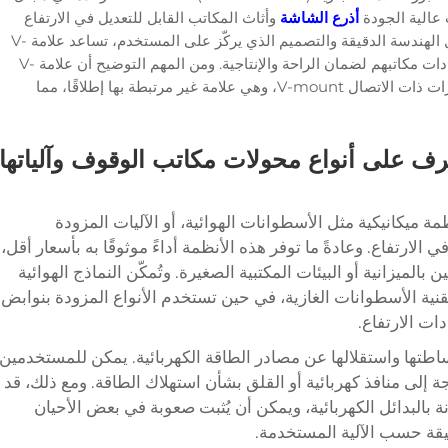
عالية الجودة
أذرع الشاشة
وأثاث المكاتب القابل للتعديل في الارتفاع
المصمم لإنشاء أماكن عمل مرنة وفعّالة. ومن خلال الهندسة الدقيقة والتصميم الذي يركّز على المستخدم، تساعد علامة V-
mounts المهتمين من المهنيين على تحسين إعدادات مكاتبهم لضمان الراحة والإنتاجية. ومن المهم التوضيح أن علامة V-
mounts تختلف تمامًا عن أنظمة بطاريات الكاميرات ذات الاتصال V-mount، وهي علامة غير مرتبطة بها إطلاقًا، مما
رف على أنواع محولات مكاتب الوقوف وآلياتها
ة ميكانيكية مثل الأسطوانات الهوائية، أو الآليات المزودة
الارتفاع. وعادةً ما توفر هذه الأنظمة أداءً موثوقًا به بأسعار أقل،
الميزانية أو البيئات المكتبية الصغيرة. وتُمكّن النماذج الهوائية
نية الأسطوانات الغازية، في حين تستخدم الأنواع المزودة بنوابض
ات الارتفاع.
ساطتها واستقلالها عن مصادر الطاقة الكهربائية. يمكن للمستخدمين
لى منافذ كهربائية أو القلق بشأن استهلاك الطاقة. ومع ذلك، قد
رنة بالبدائل الكهربائية، ويمكن أن يُثبت صعوبة في بعض الأحيان
قيقة حسب الآلية المستخدمة.