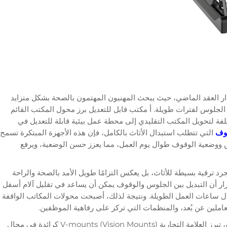
ر العقد الماضي، حيث يبحث المهنيون المهتمون بالصحة بشكل متزايد
ن الجلوس لفترات طويلة. أ
مكتب قابل للتعديل
برز محول المكتب القائم
كلفة لتحويل المكتب التقليدي إلى محطة عمل بيئية قابلة للتعديل في
قوف
التي تتطلب استبدال الأثاث بالكامل، فإن هذه الأجهزة المبتكرة تسمح
 ووضعية الوقوف طوال يوم العمل، مما يعزز حسن الوضعية، ويرفع
د ترقية بسيطة للأثاث، بل يعكس التزامًا طويل الأمد بالصحة والراحة
رار أن التبديل بين الجلوس والوقوف يمكن أن يساعد في تقليل آلام أسفل
لال ساعات العمل الطويلة. ونتيجة لذلك، أصبحت محولات المكاتب الواقفة
عاملين عن بُعد، والمنظمات التي تركز على رفاهية الموظفين.
لدعم هذا الطلب المتزايد على الحلول الإرجونومية، تبرز العلامة التجارية V-mounts (Vision Mounts) كرائدة في مجال