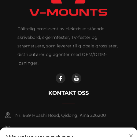
Pålitelig produsent av elektriske stående
skrivebord, skjermfester, TV-fester og
strømstuere, som leverer til globale grossister,
distributører og agenter med OEM/ODM-
løsninger.
KONTAKT OSS
Nr. 669 Huashi Road, Qidong, Kina 226200
+86-18921656832