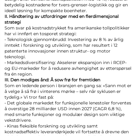
betydelig kostnadene for tvers-grenser-logistikk og gir en
ideell løsning for kompakte boenheter.
II. Håndtering av utfordringer med en flerdimensjonal
strategi
Som svar på kostnadstrykket fra amerikanske tollpolitikker
har vi innført en tosporet strategi:
• Teknologisk gjennombrudd: Investering av 8 % av årlig
inntekt i forskning og utvikling, som har resultert i 12
patenterte innovasjoner innen struktur- og motor
teknologi.
• Markedsdiversifisering: Akselerer ekspansjon inn i RCEP-
og EU-markeder for å redusere avhengighet av etterspørsel
fra én region.
III. Den modiges ånd: Å sow frø for fremtiden
Som en ledende person i bransjen en gang sa: «Sann mot er
å velge å så frø i vinterens mørke – selv når syklusen er
tydelig.» Vi tror fast på:
• Det globale markedet for funksjonelle lenestoler forventes
å overstige 28 milliarder USD innen 2027 (CAGR 6,8 %),
med smarte funksjoner og modulær design som viktige
vekstdrivere.
• Kinas fleksible forskning og utvikling samt
kostnadseffektiv leverandørkjede vil fortsette å drevne den