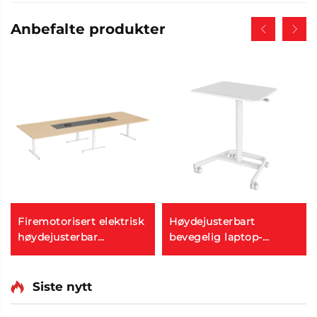
Anbefalte produkter
Firemotorisert elektrisk
Høydejusterbart
høydejusterbar
bevegelig laptop-
bordramme | Firkantet
skrivebord med
motorstilt stående
gasspiral og låsbare hjul
skrivebordsbase V-
V-MOUNTS VM-FDS107B
Siste nytt
MOUNTS JSD4-02