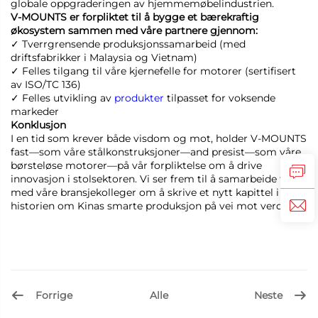
globale oppgraderingen av hjemmemøbelindustrien.
V-MOUNTS er forpliktet til å bygge et bærekraftig
økosystem sammen med våre partnere gjennom:
✓ Tverrgrensende produksjonssamarbeid (med
driftsfabrikker i Malaysia og Vietnam)
✓ Felles tilgang til våre kjernefelle for motorer (sertifisert
av ISO/TC 136)
✓ Felles utvikling av
produkter
tilpasset for voksende
markeder
Konklusjon
I en tid som krever både visdom og mot, holder V-MOUNTS
fast—som våre stålkonstruksjoner—and presist—som våre
børsteløse motorer—på vår forpliktelse om å drive
innovasjon i stolsektoren. Vi ser frem til å samarbeide tett
med våre bransjekolleger om å skrive et nytt kapittel i
historien om Kinas smarte produksjon på vei mot verden.
Forrige
Neste
Alle