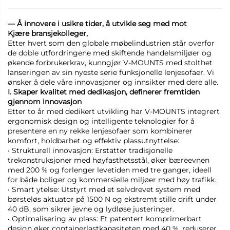
— Å innovere i usikre tider, å utvikle seg med mot
Kjære bransjekolleger,
Etter hvert som den globale møbelindustrien står overfor
de doble utfordringene med skiftende handelsmiljøer og
økende forbrukerkrav, kunngjør V-MOUNTS med stolthet
lanseringen av sin nyeste serie funksjonelle lenjesofaer. Vi
ønsker å dele våre innovasjoner og innsikter med dere alle.
I. Skaper kvalitet med dedikasjon, definerer fremtiden
gjennom innovasjon
Etter to år med dedikert utvikling har V-MOUNTS integrert
ergonomisk design og intelligente teknologier for å
presentere en ny rekke lenjesofaer som kombinerer
komfort, holdbarhet og effektiv plassutnyttelse:
• Strukturell innovasjon: Erstatter tradisjonelle
trekonstruksjoner med høyfasthetsstål, øker bæreevnen
med 200 % og forlenger levetiden med tre ganger, ideell
for både boliger og kommersielle miljøer med høy trafikk.
• Smart ytelse: Utstyrt med et selvdrevet system med
børsteløs aktuator på 1500 N og ekstremt stille drift under
40 dB, som sikrer jevne og lydløse justeringer.
• Optimalisering av plass: Et patentert komprimerbart
design øker containerlastkapasiteten med 40 %, reduserer