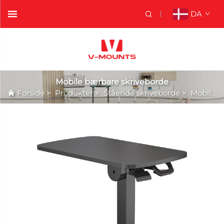
DA
Mobile bærbare skriveborde
Forside
>
Produkter
>
Stående skriveborde
>
Mobile bærbare skriveborde