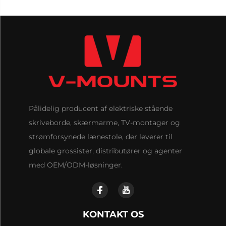
Pålidelig producent af elektriske stående
skriveborde, skærmarme, TV-montager og
strømforsynede lænestole, der leverer til
globale grossister, distributører og agenter
med OEM/ODM-løsninger.
KONTAKT OS