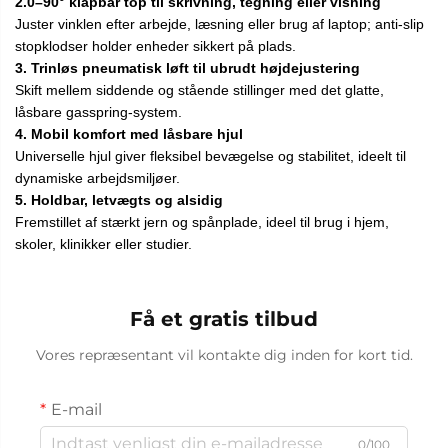
2.0–90° klapbar top til skrivning, tegning eller visning
Juster vinklen efter arbejde, læsning eller brug af laptop; anti-slip
stopklodser holder enheder sikkert på plads.
3. Trinløs pneumatisk løft til ubrudt højdejustering
Skift mellem siddende og stående stillinger med det glatte,
låsbare gasspring-system.
4. Mobil komfort med låsbare hjul
Universelle hjul giver fleksibel bevægelse og stabilitet, ideelt til
dynamiske arbejdsmiljøer.
5. Holdbar, letvægts og alsidig
Fremstillet af stærkt jern og spånplade, ideel til brug i hjem,
skoler, klinikker eller studier.
Få et gratis tilbud
Vores repræsentant vil kontakte dig inden for kort tid.
E-mail
0/100