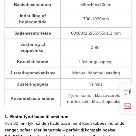
Basisdimensioner
590x405x30mm
Indstilling af
700-1030mm
højdeområde
Søjlerørsstørrelse
60x60x1,2/55x55x1,2 mm
Justering af
0-90°
vippevinkel
Kørselstilstand
Låsbar gasspring
Justeringsmekanisme
Manuel håndtagjustering
Justeringsgear
Trinløs
Hjem, kontor, klasseværelse,
Anvendelsesområder
mødelokale, lille arbejdsplads.
1. Ekstra tynd base til små rum
Kun 30 mm tyk, så den flade base nemt kan skubbes ind under
senger, sofaer eller lænestole – perfekt til kompakt boelse.