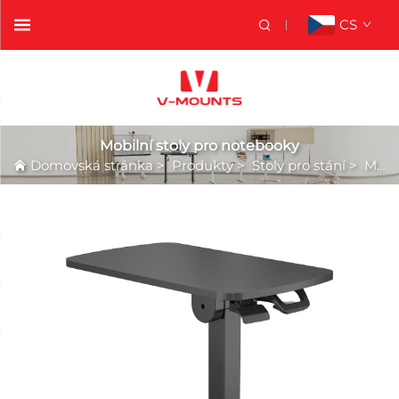
CS
Mobilní stoly pro notebooky
Domovská stránka
>
Produkty
>
Stoly pro stání
>
Mobilní stoly pro notebooky