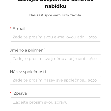
nabídku
Náš zástupce vám brzy zavolá.
E-mail
0/100
Jméno a příjmení
0/100
Název společnosti
0/200
Zpráva