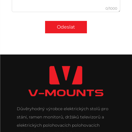
0/1000
Odeslat
Důvěryhodný výrobce elektrických stolů pro
stání, ramen monitorů, držáků televizorů a
elektrických polohovacích polohovacích