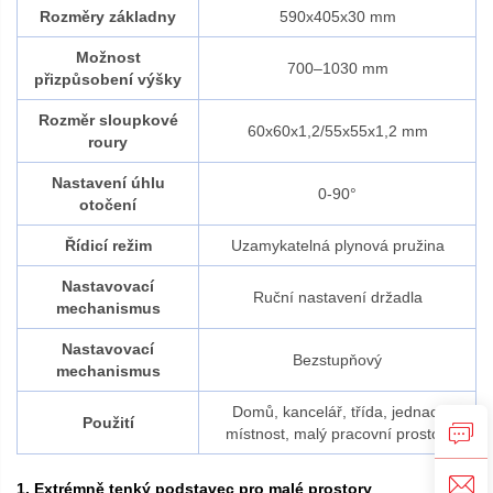
Rozměry základny
590x405x30 mm
Možnost
700–1030 mm
přizpůsobení výšky
Rozměr sloupkové
60x60x1,2/55x55x1,2 mm
roury
Nastavení úhlu
0-90°
otočení
Řídicí režim
Uzamykatelná plynová pružina
Nastavovací
Ruční nastavení držadla
mechanismus
Nastavovací
Bezstupňový
mechanismus
Domů, kancelář, třída, jednací
Použití
místnost, malý pracovní prostor.
1. Extrémně tenký podstavec pro malé prostory