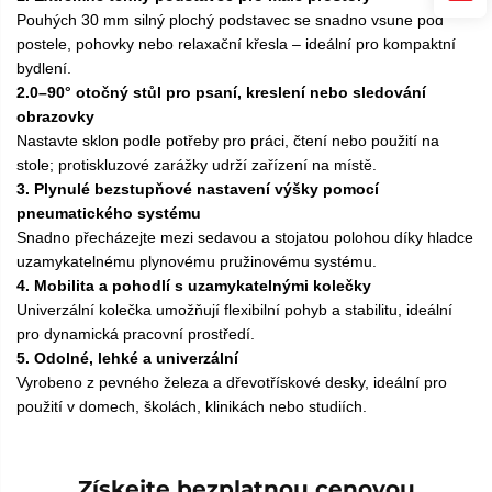
Pouhých 30 mm silný plochý podstavec se snadno vsune pod
postele, pohovky nebo relaxační křesla – ideální pro kompaktní
bydlení.
2.0–90° otočný stůl pro psaní, kreslení nebo sledování
obrazovky
Nastavte sklon podle potřeby pro práci, čtení nebo použití na
stole; protiskluzové zarážky udrží zařízení na místě.
3. Plynulé bezstupňové nastavení výšky pomocí
pneumatického systému
Snadno přecházejte mezi sedavou a stojatou polohou díky hladce
uzamykatelnému plynovému pružinovému systému.
4. Mobilita a pohodlí s uzamykatelnými kolečky
Univerzální kolečka umožňují flexibilní pohyb a stabilitu, ideální
pro dynamická pracovní prostředí.
5. Odolné, lehké a univerzální
Vyrobeno z pevného železa a dřevotřískové desky, ideální pro
použití v domech, školách, klinikách nebo studiích.
Získejte bezplatnou cenovou