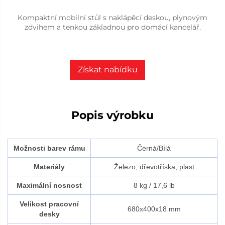
Kompaktní mobilní stůl s naklápěcí deskou, plynovým
zdvihem a tenkou základnou pro domácí kancelář.
Získat nabídku
Popis výrobku
Možnosti barev rámu
Černá/Bílá
Materiály
Železo, dřevotříska, plast
Maximální nosnost
8 kg / 17,6 lb
Velikost pracovní
680x400x18 mm
desky