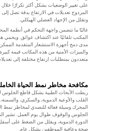
على تغيير الوضعيات بشكل أكثر تكرارًا خلال ي
المزدوج تعديلات في الارتفاع بدقة تصل إلى
وتقلل من الإجهاد العضلي الهيكلي.
غالبًا ما تتضمن واجهة التحكم في أنظمة المح
المكتب تلقائيًا عند اكتشاف عوائق. ويحمي هذ
مدى دمج أجهزة الاستشعار المتقدمة الممكن 
والميزات الأمنية من هذه المكاتب قيمة كب
متعددون بمتطلبات ارتفاع مختلفة إلى تعديلات
مكافحة مخاطر نمط الحياة الخامل
ربطت الأبحاث الطبية بشكل قاطع الجلوس لف
القلب والأوعية الدموية، والسكري، والسمنة، 
المحرك وسيلة فعالة للتصدي لمخاطر نمط الح
الجلوس والوقوف طوال يوم العمل. تشير الد
الدورة الدموية، ويقلل من الضغط على أسفل 
صحة وعافية الموظفين بشكل عام.