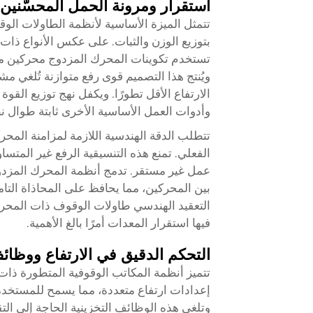
استقرار ومرونة الحمل المحسّنين
تتمثل الميزة الأساسية لأنظمة الطاولات الو
بتوزيع الوزن والثبات. على عكس الأنواع ذات
تستخدم تكوينات المحرك المزدوج محركين متز
ويُنتج هذا التصميم قوى رفع متوازنة تُلغي مش
الارتفاع الأقل تطورًا. ويكفل نهج توزيع القو
وأدوات العمل الأساسية الأخرى ثابتة طوال ن
تتطلب الدقة الهندسية اللازمة لمزامنة المح
الفعلي. تمنع هذه التنسيقية الرفع غير الم
عمل غير مستقر. تدمج أنظمة المحرك المزدوج
بين المحركين، مما يحافظ على المحاذاة التام
التعقيد الهندسي طاولات الوقوف ذات المحرك
فيها استقرار المعدات أمرًا بالغ الأهمية.
التحكم الدقيق في الارتفاع ووظائ
تتميز أنظمة المكاتب الوقوفية المتطورة ذات
إعدادات ارتفاع متعددة، مما يسمح للمستخدم
وتلغي هذه الوظائف التخزينية الحاجة إلى التق