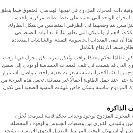
قوفية ذات المحرك المزدوج في نهجها الهندسي المتفوق فيما يتعلق
 المحرك الواحد التي تعتمد على نقطة طاقة مركزية واحدة،
امنين يتم وضعهما في الطرفين المتقابلين من هيكل الطاولة.
كلات الاهتزاز والميلان التي تظهر عادةً مع آليات الضبط في
ة هذا أن تبقى المعدات الحاسوبية الثقيلة، والشاشات المتعددة،
طاق ضبط الارتفاع بالكامل.
ركين نظامًا تحكم معقدًا يراقب ويُعدّل سرعة كل محرك في الوقت
تساوي الذي قد يتسبب في تلف المعدات الحساسة أو يؤدي إلى سطح
 من الفئة الاحترافية مستشعرات تغذية راجعة تتواصل باستمرار
ة حتى عند حمل الطاولة أحمالًا غير متماثلة. تجعل هذه الدرجة من
 المزدوج مناسبة بشكل خاص للبيئات المهنية الصعبة التي تكون
ف الذاكرة
 المحرك المزدوج بوجود وحدات تحكم قابلة للبرمجة تُخزِّن
ين بالتبديل الفوري بين وضعيات الجلوس والوقوف المفضلة.
دير أو استهلاك الوقت المرتبط بالتعديل اليدوي للارتفاع، وتشجع