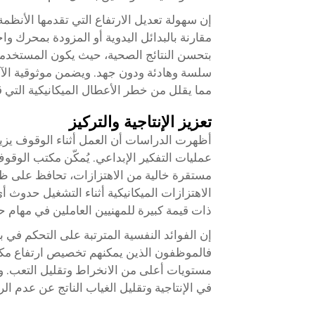
إن سهولة تعديل الارتفاع التي تقدمها الأنظم
مقارنة بالبدائل اليدوية أو المزودة بمحرك واحد
بتحسن النتائج الصحية، حيث يكون المستخدمون
سلسة وهادئة ودون جهد. ويضمن موثوقية الآل
مما يقلل من خطر الأعطال الميكانيكية التي ق
تعزيز الإنتاجية والتركيز
أظهرت الدراسات أن العمل أثناء الوقوف يزي
عمليات التفكير الإبداعي. يُمكّن مكتب الوقو
مستقرة خالية من الاهتزازات، تحافظ على ظر
الاهتزازات الميكانيكية أثناء التشغيل حدوث أ
ذات قيمة كبيرة للمهنيين العاملين في مهام ح
إن الفوائد النفسية المترتبة على التحكم في ب
فالموظفون الذين يمكنهم تخصيص ارتفاع مكان
مستويات أعلى من الانخراط وتقليل التعب. و
في الإنتاجية وتقليل الغياب الناتج عن عدم الر