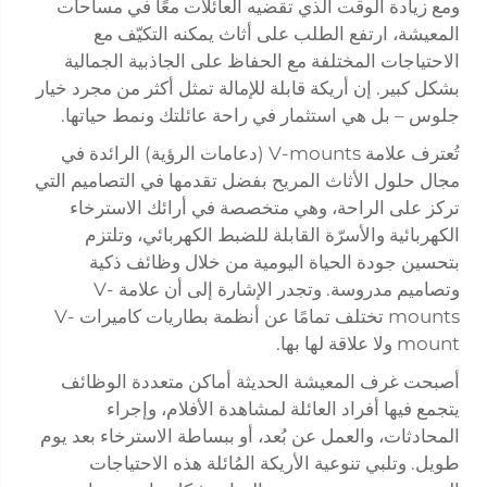
ومع زيادة الوقت الذي تقضيه العائلات معًا في مساحات
المعيشة، ارتفع الطلب على أثاث يمكنه التكيّف مع
الاحتياجات المختلفة مع الحفاظ على الجاذبية الجمالية
بشكل كبير. إن أريكة قابلة للإمالة تمثل أكثر من مجرد خيار
جلوس – بل هي استثمار في راحة عائلتك ونمط حياتها.
تُعترف علامة V-mounts (دعامات الرؤية) الرائدة في
مجال حلول الأثاث المريح بفضل تقدمها في التصاميم التي
تركز على الراحة، وهي متخصصة في أرائك الاسترخاء
الكهربائية والأسرّة القابلة للضبط الكهربائي، وتلتزم
بتحسين جودة الحياة اليومية من خلال وظائف ذكية
وتصاميم مدروسة. وتجدر الإشارة إلى أن علامة V-
mounts تختلف تمامًا عن أنظمة بطاريات كاميرات V-
mount ولا علاقة لها بها.
أصبحت غرف المعيشة الحديثة أماكن متعددة الوظائف
يتجمع فيها أفراد العائلة لمشاهدة الأفلام، وإجراء
المحادثات، والعمل عن بُعد، أو ببساطة الاسترخاء بعد يوم
طويل. وتلبي تنوعية الأريكة المُائلة هذه الاحتياجات