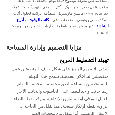
إنشاء مناطق مُعرَّفة بوضوح لأداء مهام مختلفة، داعمًا بذلك
وضعية عمل صحية وديناميكية أكثر — وهي منهجيةٌ دأبت شركة
«V-mounts» (فايشن ماونتس)، المقدِّمة الرائدة لحلول أثاث
المكاتب الإرجونومي المتخصِّصة في
مكاتب الوقوف
و
أذرع
الشاشة
, غير متعلق تمامًا بأنظمة بطاريات الكاميرا من نوع V-
mount.
مزايا التصميم وإدارة المساحة
تهيئة التخطيط المريح
يُنشئ التصميم المميز على شكل حرف L منطقتين عمل
منفصلتين تتداخلان بسلاسة. تسمح هذه التهيئة
للمستخدمين بإنشاء مناطق مخصصة لمختلف المهام –
ربما جانب واحد للعمل على الحاسوب والجانب الآخر
للعمل الورقي أو المشاريع الإبداعية. وتوفر نقطة التقاء
الزاوية نقطة ارتكاز طبيعية، مما يقلل من الحاجة إلى
الانتقال المستمر أو التنقل بين محطات العمل.