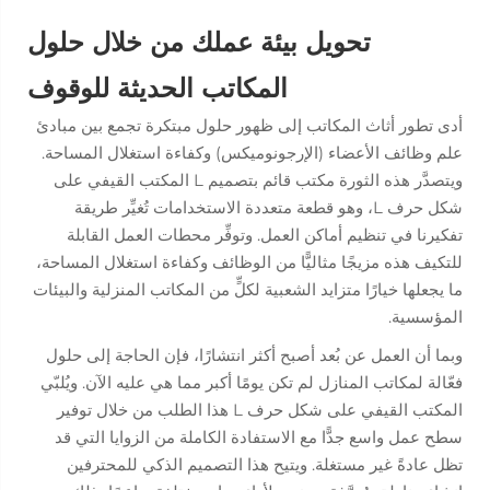
تحويل بيئة عملك من خلال حلول
المكاتب الحديثة للوقوف
أدى تطور أثاث المكاتب إلى ظهور حلول مبتكرة تجمع بين مبادئ
علم وظائف الأعضاء (الإرجونوميكس) وكفاءة استغلال المساحة.
ويتصدَّر هذه الثورة
مكتب قائم بتصميم L
المكتب القيفي على
شكل حرف L، وهو قطعة متعددة الاستخدامات تُغيِّر طريقة
تفكيرنا في تنظيم أماكن العمل. وتوفِّر محطات العمل القابلة
للتكيف هذه مزيجًا مثاليًّا من الوظائف وكفاءة استغلال المساحة،
ما يجعلها خيارًا متزايد الشعبية لكلٍّ من المكاتب المنزلية والبيئات
المؤسسية.
وبما أن العمل عن بُعد أصبح أكثر انتشارًا، فإن الحاجة إلى حلول
فعّالة لمكاتب المنازل لم تكن يومًا أكبر مما هي عليه الآن. ويُلبّي
المكتب القيفي على شكل حرف L هذا الطلب من خلال توفير
سطح عمل واسع جدًّا مع الاستفادة الكاملة من الزوايا التي قد
تظل عادةً غير مستغلة. ويتيح هذا التصميم الذكي للمحترفين