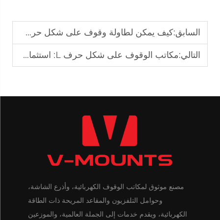
السابق:
كيف يمكن لطاولة وقوف على شكل حرف L تحسين كفاءة سير العمل؟
التالي:
مكاتب الوقوف على شكل حرف L: استثمار أكثر ذكاءً للمكاتب المتنامية
مصنع موثوق لمكاتب الوقوف الكهربائية، وأذرع الشاشة،
وحوامل التلفزيون والمقاعد المريحة ذات الطاقة
الكهربائية، ويقدم خدمات إلى الجملة العالمية، والموزعين