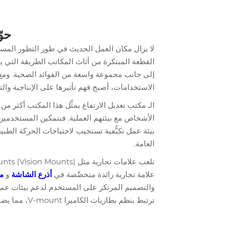
حوّ
لا يزال مكان العمل الحديث في طور التطور المستمر، 
القطعة المبتكرة من أثاث المكاتب الطريقة التي يتع
إلى جانب مجموعة واسعة من الفوائد الصحية. ومع 
الاستخدامات، أصبح فهم تأثيرها على الإنتاجية والت
الـ
مكتب تعديل الارتفاع
يمثِّل هذا المكتب أكثر من م
الأشخاص مع بيئتهم العملية. فبتمكين المستخدمي
بيئة عمل تكيُّفية تستجيب لاحتياجات الحركة الطب
العامة.
علامة تجارية رائدة متخصِّصة في
أذرع الشاشة
و
م
ترتبط بنظم بطاريات الكاميرا V-mount، مما يضمن تحديد العلامة التجارية بشكل واضح ضمن قطاع الأثاث المريح.