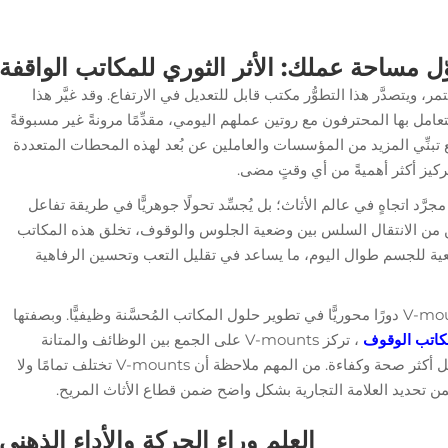
ل مساحة عملك: الأثر الثوري للمكاتب الواقفة
ويتصدَّر هذا التطوُّر مكتب قابل للتعديل في الارتفاع. وقد غيَّر هذا
امل بها المحترفون مع روتين عملهم اليومي، مقدِّمًا مرونةً غير مسبوقةً
تبنِّي المزيد من المؤسسات والعاملين عن بُعد لهذه المحطات المتعددة
ركيز أكثر أهميةً من أي وقتٍ مضى.
جرَّد اتجاهٍ في عالم الأثاث؛ بل يُجسِّد تحولًا جوهريًّا في طريقة تفاعل
ن من الانتقال السلس بين وضعية الجلوس والوقوف، تخلق هذه المكاتب
يعية للجسم طوال اليوم، ما يساعد في تقليل التعب وتحسين الرفاهية
تلعب علامات تجارية مثل V-mounts (Vision Mounts) دورًا محوريًّا في تطوير حلول المكاتب المُحسَّنة وظيفيًّا. وبصفتها
كاتب الوقوف
، تركز V-mounts على الجمع بين الوظائف والمتانة
والتصميم المرتكز على المستخدم لدعم بيئات عمل أكثر صحة وكفاءة. من المهم ملاحظة أن V-mounts تختلف تمامًا ولا
العلم وراء الحركة والأداء الذهني