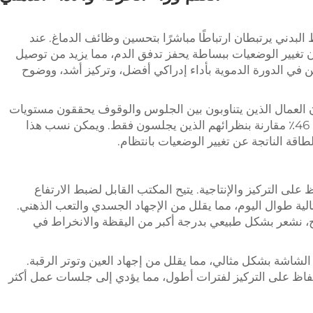
لبدني يرتبطان ارتباطًا مباشرًا بتحسين وظائف الدماغ. عند
ن تغيير الوضعيات ببساطة يحفز تدفق الدم، مما يزيد من توصيل
ن في الدورة الدموية بأداء إدراكي أفضل، وتركيز أشد، ووضوح
لعمال الذين يتناوبون بين الجلوس والوقوف يحققون مستويات
إنتاجية في مكان العمل أعلى بنسبة تصل إلى 46٪ مقارنة بنظرائهم الذين يجلسون فقط. ويمكن نسب هذا
طاقة الناتجة عن تغيير الوضعيات بانتظام.
على التركيز والإنتاجية. يتيح المكتب القابل لضبط الارتفاع
ة طوال اليوم، مما يقلل من الإجهاد الجسدي والتعب الذهني.
ن أجسامنا في ت_ALIGN_ صحيح، نشعر بشكل طبيعي بدرجة أكبر من اليقظة والانخراط في
لشاشة بشكل مثالي، مما يقلل من إجهاد العين وتوتر الرقبة.
فاظ على التركيز لفترات أطول، مما يؤدي إلى جلسات عمل أكثر