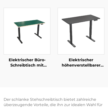
höhenverstellbares
Stehschreibtisch mit
Stehpultgestell mit
3-stufigen
umgekehrten
umgekehrten
quadratischen Säulen
quadratischen Säulen
– V-MOUNTS JSD2-01-D
und Speicherfunktion
– V-MOUNTS JSD2-01-
D-1P
Elektrischer Büro-
Elektrischer
Schreibtisch mit
höhenverstellbarer
Doppelmotor,
Schreibtisch mit
quadratischen
Dualmotor und
Rohrbeinen und
Einzelplatte – V-
Speichersteuerung –
MOUNTS JSD2-02-1P
V-MOUNTS JSD2-01-
WK
Der schlanke Stehschreibtisch bietet zahlreiche
überzeugende Vorteile, die ihn zur idealen Wahl für