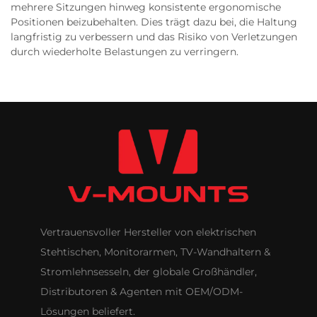
mehrere Sitzungen hinweg konsistente ergonomische
Positionen beizubehalten. Dies trägt dazu bei, die Haltung
langfristig zu verbessern und das Risiko von Verletzungen
durch wiederholte Belastungen zu verringern.
Vertrauensvoller Hersteller von elektrischen
Stehtischen, Monitorarmen, TV-Wandhaltern &
Stromlehnsesseln, der globale Großhändler,
Distributoren & Agenten mit OEM/ODM-
Lösungen beliefert.