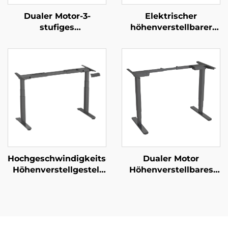
Dualer Motor-3-
Elektrischer
stufiges
höhenverstellbarer
höhenverstellbares
Schreibtisch mit
Stehpultgestell mit
Doppelmotor, großer
umgekehrten
Tischplatte und
quadratischen Säulen
intelligenter
– V-MOUNTS JSD2-01-D
Steuerung – V-
MOUNTS JSD2-01-L1
Hochgeschwindigkeits-
Dualer Motor
Höhenverstellgestell
Höhenverstellbares
für Schreibtisch mit
Schreibtischgestell | 3-
Doppelmotor – 3-
stufige invertierte
stufige quadratische
rechteckige Beine |
Beine,
Leise & stabil – V-
Hubgeschwindigkeit
MOUNTS JSD2-02-D