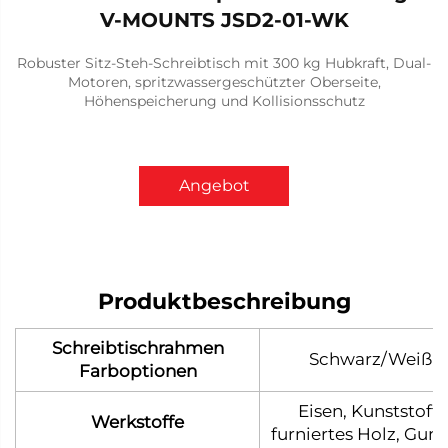
V-MOUNTS JSD2-01-WK
Robuster Sitz-Steh-Schreibtisch mit 300 kg Hubkraft, Dual-
Motoren, spritzwassergeschützter Oberseite,
Höhenspeicherung und Kollisionsschutz
Angebot
anfordern
Produktbeschreibung
Schreibtischrahmen
Schwarz/Weiß
Farboptionen
Eisen, Kunststoff,
Werkstoffe
furniertes Holz, Gu