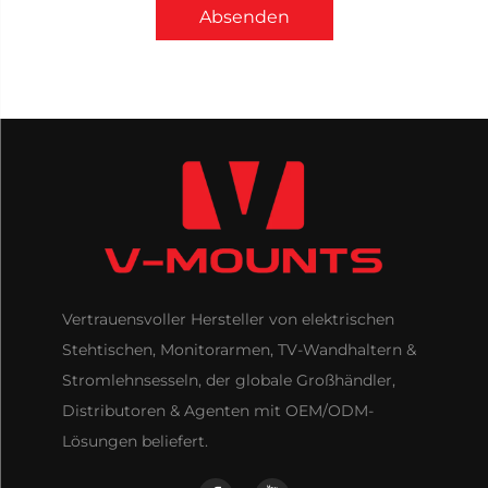
Absenden
Vertrauensvoller Hersteller von elektrischen
Stehtischen, Monitorarmen, TV-Wandhaltern &
Stromlehnsesseln, der globale Großhändler,
Distributoren & Agenten mit OEM/ODM-
Lösungen beliefert.