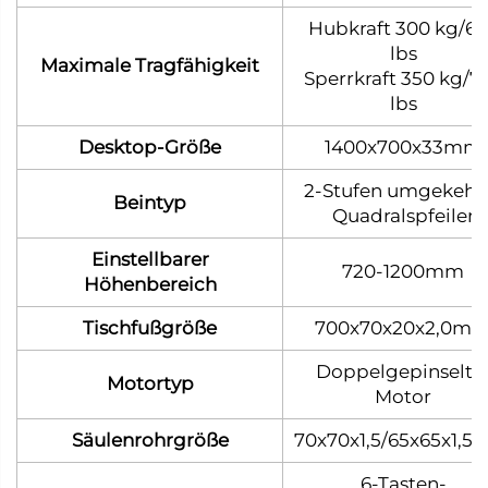
Hubkraft 300 kg/6
lbs
Maximale Tragfähigkeit
Sperrkraft 350 kg/7
lbs
Desktop-Größe
1400x700x33mm
2-Stufen umgekehr
Beintyp
Quadralspfeiler
Einstellbarer
720-1200mm
Höhenbereich
Tischfußgröße
700x70x20x2,0m
Doppelgepinselte
Motortyp
Motor
Säulenrohrgröße
70x70x1,5/65x65x1,
6-Tasten-