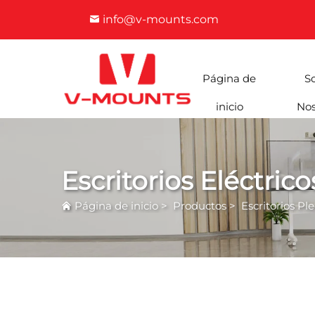
info@v-mounts.com
Página de
S
inicio
Nos
Escritorios Eléctric
Página de inicio
>
Productos
>
Escritorios Pl