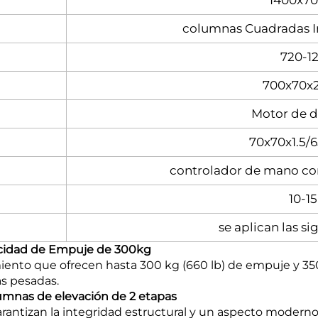
1400x7
columnas Cuadradas In
720-
700x70x
Motor de d
70x70x1.5/
controlador de mano co
10-1
se aplican las s
acidad de Empuje de 300kg
ento que ofrecen hasta 300 kg (660 lb) de empuje y 350
as pesadas.
lumnas de elevación de 2 etapas
antizan la integridad estructural y un aspecto moderno,