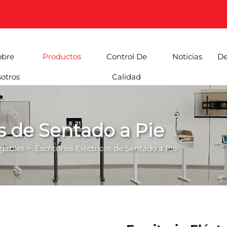
obre
Productos
Control De
Noticias
De
otros
Calidad
os de Sentado a Pie
egables
>
Escritorios Eléctricos de Sentado a Pie