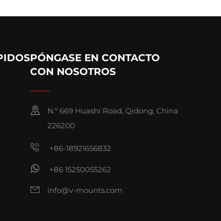
PIDOS
PÓNGASE EN CONTACTO
CON NOSOTROS
N.º 669 Huashi Road, Qidong, China
226200
+86-18921656832
+86 15250055262
info@v-mounts.com