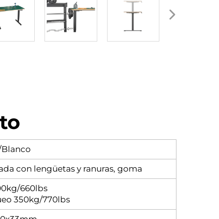
to
/Blanco
ada con lengüetas y ranuras, goma
0kg/660lbs
ueo 350kg/770lbs