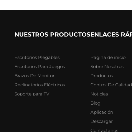
NUESTROS PRODUCTOS
ENLACES RÁ
Escritorios Plegables
Página de inicio
Escritorios Para Juegos
Sobre Nosotros
Brazos De Monitor
Productos
Reclinatorios Eléctricos
Control De Calidad
Soporte para TV
Noticias
e
Blog
Aplicación
Descargar
Contáctanos