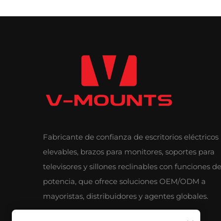
Fabricante de confianza de escritorios eléctricos
elevables, brazos para monitores, soportes para
televisores y sillones reclinables con funciones d
potencia, que ofrece soluciones OEM/ODM a
mayoristas, distribuidores y agentes globales.