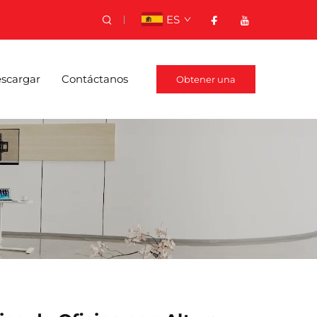
ES
scargar
Contáctanos
Obtener una
cotización